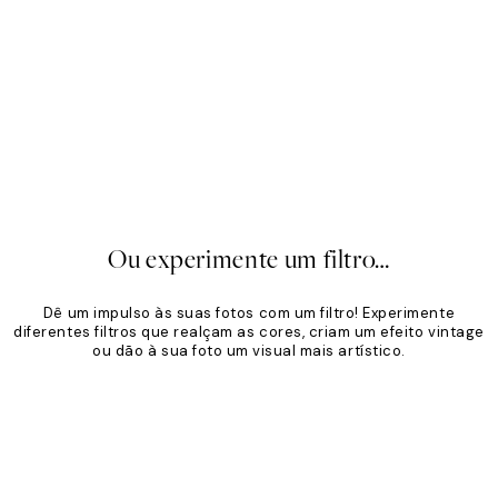
imalista
Tom Areia
,96 €
24,95 €
A partir de 19,96 €
24,95 €
20%*
Ou experimente um filtro…
Dê um impulso às suas fotos com um filtro! Experimente
diferentes filtros que realçam as cores, criam um efeito vintage
ou dão à sua foto um visual mais artístico.
Product
Slider