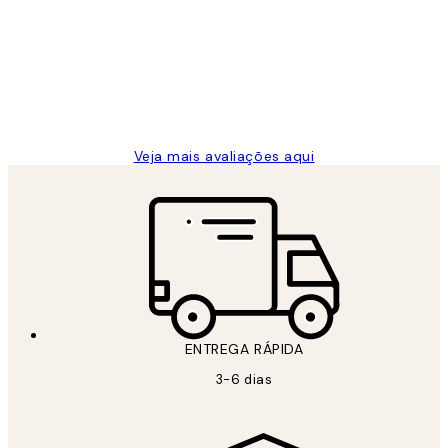
de
...
clientes
2 jun.
guilhermina g
Veja mais avaliações aqui
ENTREGA RÁPIDA
3-6 dias