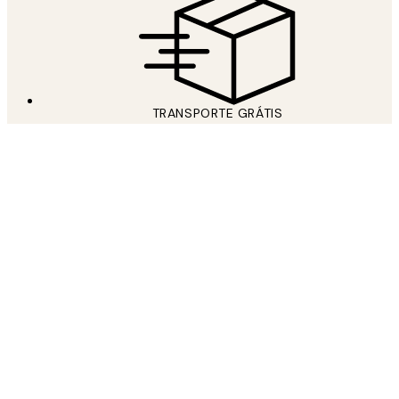
TRANSPORTE GRÁTIS
Free shipping over 59 €
JUNTE-SE AO NOSSO MUNDO DE ARTE
Subscreva a nossa newsletter e obtenha 15% de desconto em
posters na sua próxima encomenda!
*
Email
ENVIAR