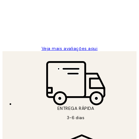
de
...
clientes
2 jun.
guilhermina g
Veja mais avaliações aqui
ENTREGA RÁPIDA
3-6 dias