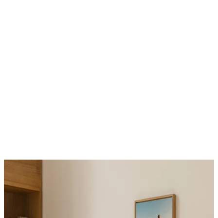
ts
Crescer Juntos
,96 €
24,95 €
A partir de 19,96 €
24,95 €
20%*