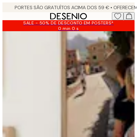
Skip
to
main
SALE - 50% DE DESCONTO EM POSTERS*
content.
0 min
0 s
Válido
até:
2026-
08-
10