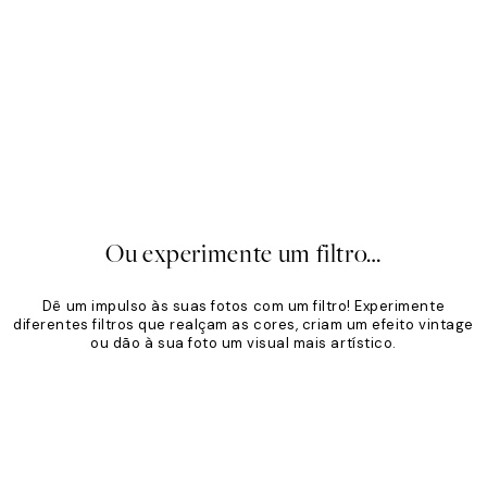
imalista
Tom Areia
,96 €
24,95 €
A partir de 19,96 €
24,95 €
20%*
Ou experimente um filtro…
Dê um impulso às suas fotos com um filtro! Experimente
diferentes filtros que realçam as cores, criam um efeito vintage
ou dão à sua foto um visual mais artístico.
Product
Slider