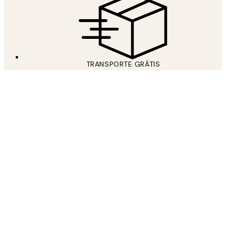
TRANSPORTE GRÁTIS
Free shipping over 59 €
JUNTE-SE AO NOSSO MUNDO DE ARTE
Subscreva a nossa newsletter e obtenha 15% de desconto em
posters na sua próxima encomenda!
*
Email
ENVIAR