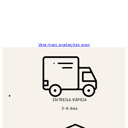
de
...
clientes
2 jun.
guilhermina g
Veja mais avaliações aqui
ENTREGA RÁPIDA
3-6 dias