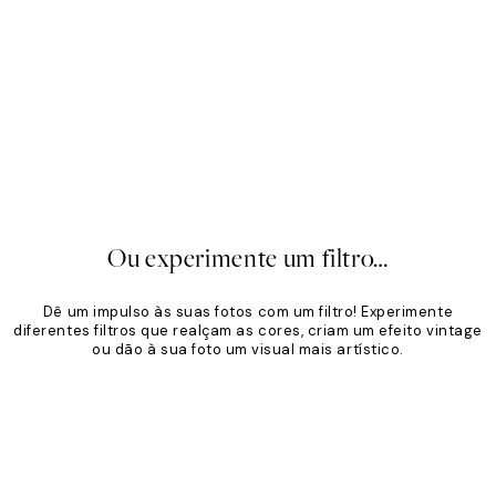
imalista
Tom Areia
,96 €
24,95 €
A partir de 19,96 €
24,95 €
20%*
Ou experimente um filtro…
Dê um impulso às suas fotos com um filtro! Experimente
diferentes filtros que realçam as cores, criam um efeito vintage
ou dão à sua foto um visual mais artístico.
Product
Slider