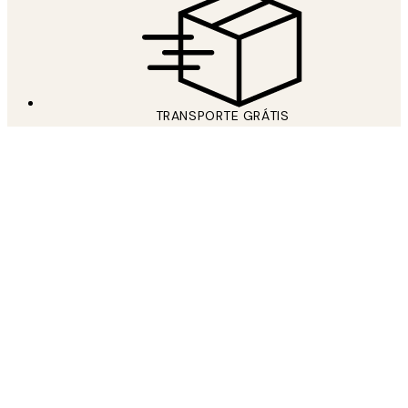
TRANSPORTE GRÁTIS
Free shipping over 59 €
JUNTE-SE AO NOSSO MUNDO DE ARTE
Subscreva a nossa newsletter e obtenha 15% de desconto em
posters na sua próxima encomenda!
*
Email
ENVIAR