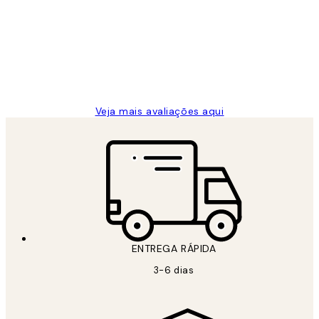
de
...
clientes
2 jun.
guilhermina g
Veja mais avaliações aqui
ENTREGA RÁPIDA
3-6 dias