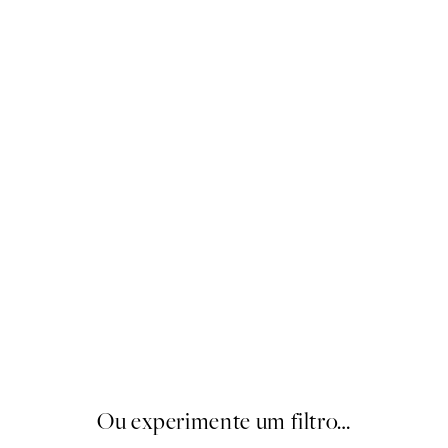
Tom Areia
A partir de 19,96 €
24,95 €
20%*
Ou experimente um filtro…