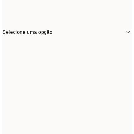
Selecione uma opção
41,3
30x40 cm