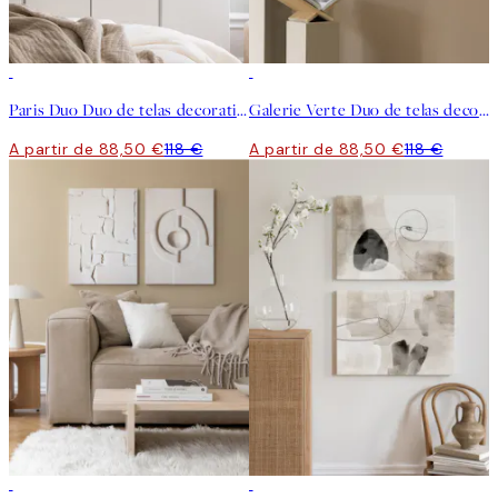
-25%
-25%
Paris Duo Duo de telas decorativas
Galerie Verte Duo de telas decorativas
A partir de 88,50 €
118 €
A partir de 88,50 €
118 €
-25%
-25%