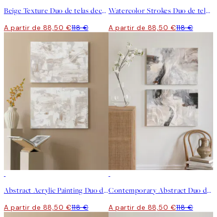
Beige Texture Duo de telas decorativas
Watercolor Strokes Duo de telas decorativas
A partir de 88,50 €
118 €
A partir de 88,50 €
118 €
-25%
-25%
Abstract Acrylic Painting Duo de telas decorativas
Contemporary Abstract Duo de telas decorativas
A partir de 88,50 €
118 €
A partir de 88,50 €
118 €