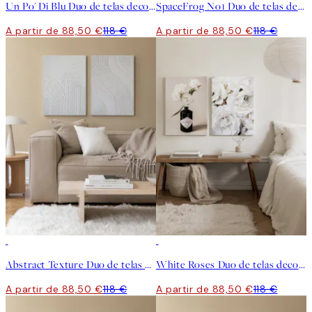
Un Po' Di Blu Duo de telas decorativas
SpaceFrog No1 Duo de telas decorativas
A partir de 88,50 €
118 €
A partir de 88,50 €
118 €
-25%
-25%
Abstract Texture Duo de telas decorativas
White Roses Duo de telas decorativas
A partir de 88,50 €
118 €
A partir de 88,50 €
118 €