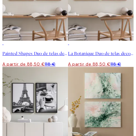
-25%
-25%
Painted Shapes Duo de telas decorativas
La Botanique Duo de telas decorativas
A partir de 88,50 €
118 €
A partir de 88,50 €
118 €