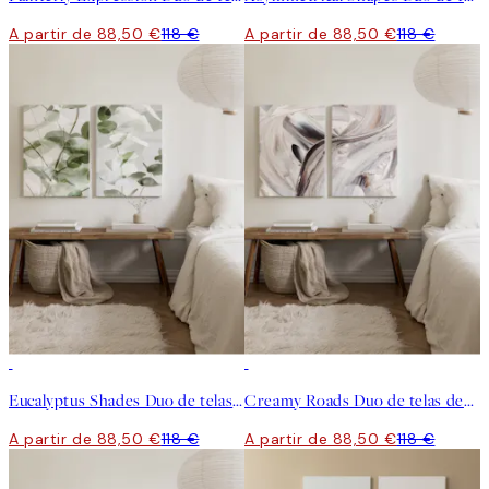
A partir de 88,50 €
118 €
A partir de 88,50 €
118 €
-25%
-25%
Eucalyptus Shades Duo de telas decorativas
Creamy Roads Duo de telas decorativas
A partir de 88,50 €
118 €
A partir de 88,50 €
118 €