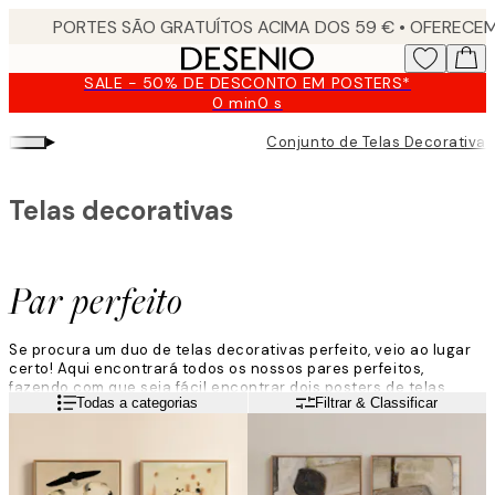
Skip
to
main
SALE - 50% DE DESCONTO EM POSTERS*
content.
0 min
0 s
Válido
até:
▸
Conjunto de Telas Decorativas
2026-
08-
09
Telas decorativas
Par perfeito
Se procura um duo de telas decorativas perfeito, veio ao lugar
certo! Aqui encontrará todos os nossos pares perfeitos,
fazendo com que seja fácil encontrar dois posters de telas
Leia mais
Todas a categorias
Filtrar & Classificar
perfeitamente combinados. Quer prefira um par minimalista em
tons neutros suaves ou um par de quadros em tela decorativa
em cores vivas, pode encontrar o seu par favorito de telas
decorativas aqui!