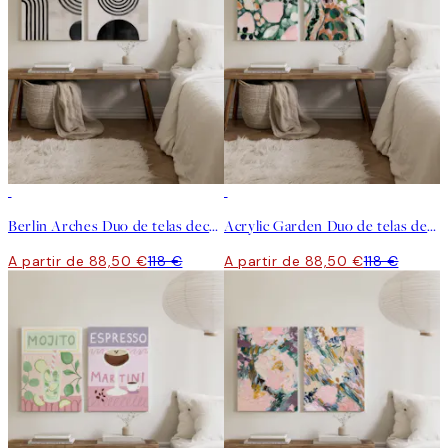
-25%
-25%
Berlin Arches Duo de telas decorativas
Acrylic Garden Duo de telas decorativas
A partir de 88,50 €
118 €
A partir de 88,50 €
118 €