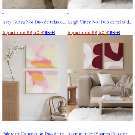
-25%
-25%
Arty Guava No1 Duo de telas decorativas
Leigh Viner No1 Duo de telas decorativas
A partir de 88,50 €
118 €
A partir de 88,50 €
118 €
-25%
-25%
Painterly Expression Duo de telas decorativas
Asymmetrical Shapes Duo de telas decorativas