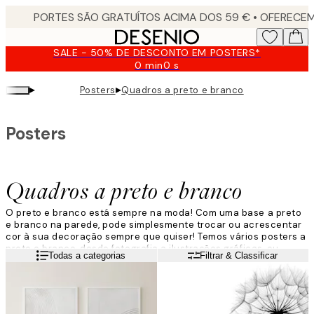
Skip
to
main
SALE - 50% DE DESCONTO EM POSTERS*
content.
0 min
0 s
Válido
até:
▸
▸
Posters
Quadros a preto e branco
2026-
08-
09
Posters
Quadros a preto e branco
O preto e branco está sempre na moda! Com uma base a preto
e branco na parede, pode simplesmente trocar ou acrescentar
cor à sua decoração sempre que quiser! Temos vários posters a
preto e branco, desde fotografia a ilustrações gráficas, ou
Leia mais
Todas a categorias
Filtrar & Classificar
temas da natureza a preto e branco.