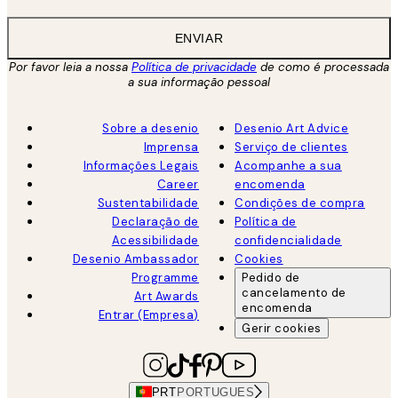
ENVIAR
Por favor leia a nossa
Política de privacidade
de como é processada
a sua informação pessoal
Sobre a desenio
Desenio Art Advice
Imprensa
Serviço de clientes
Informações Legais
Acompanhe a sua
Career
encomenda
Sustentabilidade
Condições de compra
Declaração de
Política de
Acessibilidade
confidencialidade
Desenio Ambassador
Cookies
Programme
Pedido de
cancelamento de
Art Awards
encomenda
Entrar (Empresa)
Gerir cookies
PRT
PORTUGUES