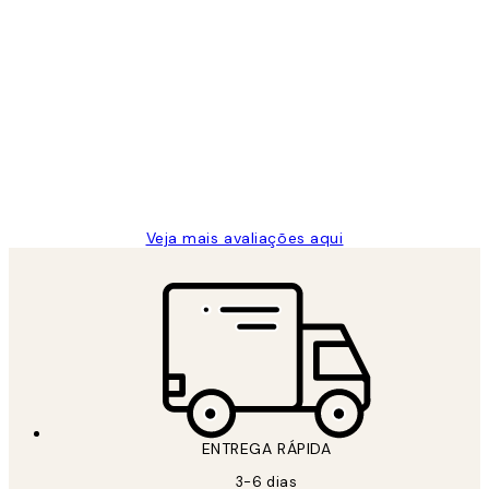
Comprador verificado
Avaliações
de
...
clientes
2 jun.
guilhermina g
Veja mais avaliações aqui
ENTREGA RÁPIDA
3-6 dias