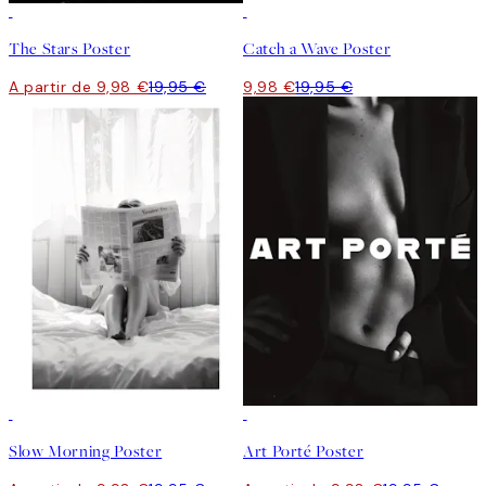
50%*
50%*
The Stars Poster
Catch a Wave Poster
A partir de 9,98 €
19,95 €
9,98 €
19,95 €
50%*
50%*
Slow Morning Poster
Art Porté Poster