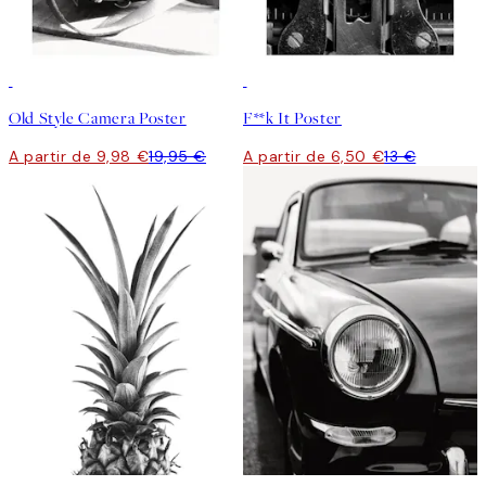
50%*
50%*
Old Style Camera Poster
F**k It Poster
A partir de 9,98 €
19,95 €
A partir de 6,50 €
13 €
50%*
50%*