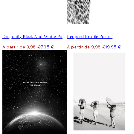
50%*
50%*
Dragonfly Black And White Poster
Leopard Profile Poster
A partir de 3,98 €
7,95 €
A partir de 9,98 €
19,95 €