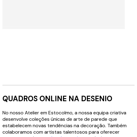
LER MAIS
Stockholm Atelier
QUADROS ONLINE NA DESENIO
No nosso Atelier em Estocolmo, a nossa equipa criativa
O nosso Atelier em Estocolmo é onde os nossos
desenvolve coleções únicas de arte de parede que
apaixonados artistas, fotógrafos e designers
estabelecem novas tendências na decoração. Também
trabalham para criar a arte única que distingue a
colaboramos com artistas talentosos para oferecer
Desenio.