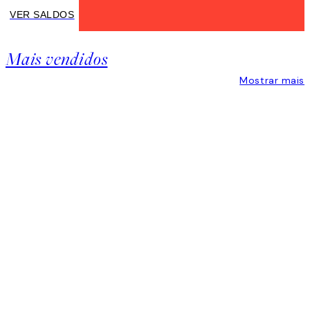
VER SALDOS
VER
SALDOS
Mais vendidos
KEEP
MEMORIES
Mostrar mais
ALIVE
Product
Slider