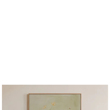
-40%
Beige Watercolor Duo Pack de posters
A partir de 23,94 €
39,90 €