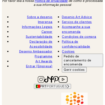
Por favor leia a nossa
Política de privacidade
de como é processada
a sua informação pessoal
Sobre a desenio
Desenio Art Advice
Imprensa
Serviço de clientes
Informações Legais
Acompanhe a sua
Career
encomenda
Sustentabilidade
Condições de compra
Declaração de
Política de
Acessibilidade
confidencialidade
Desenio Ambassador
Cookies
Programme
Pedido de
cancelamento de
Art Awards
encomenda
Entrar (Empresa)
Gerir cookies
PRT
PORTUGUES