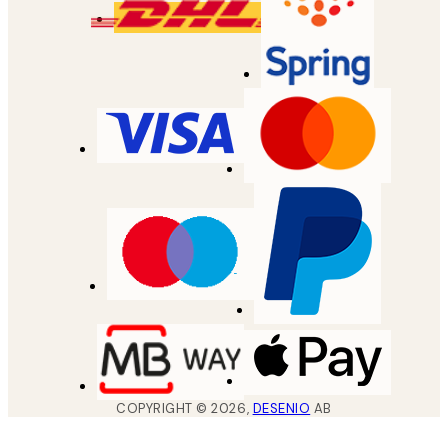
COPYRIGHT ©
2026
,
DESENIO
AB