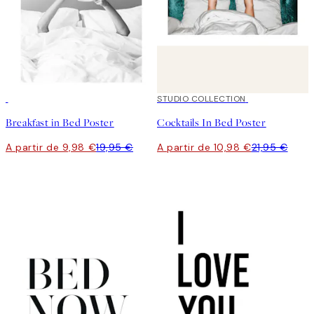
50%*
50%*
STUDIO COLLECTION
Breakfast in Bed Poster
Cocktails In Bed Poster
A partir de 9,98 €
19,95 €
A partir de 10,98 €
21,95 €