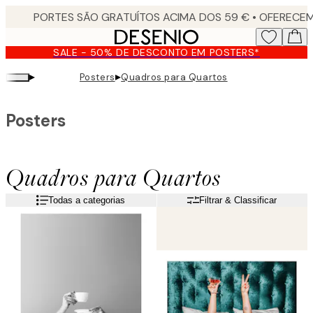
Skip
to
main
SALE - 50% DE DESCONTO EM POSTERS*
content.
▸
▸
Posters
Quadros para Quartos
Posters
Quadros para Quartos
Todas a categorias
Filtrar & Classificar