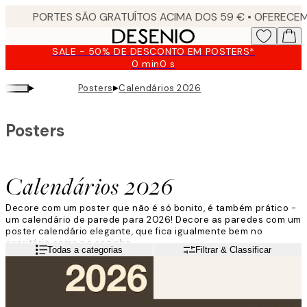
Skip
to
main
SALE - 50% DE DESCONTO EM POSTERS*
content.
0 min
0 s
Válido
até:
▸
▸
Posters
Calendários 2026
2026-
08-
09
Posters
Calendários 2026
Decore com um poster que não é só bonito, é também prático -
um calendário de parede para
2026
! Decore as paredes com um
poster calendário elegante, que fica igualmente bem no
escritório como na cozinha.
Leia mais
Todas a categorias
Filtrar & Classificar