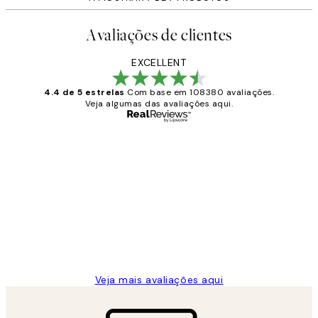
Avaliações de clientes
EXCELLENT
4.4 de 5 estrelas
Com base em 108380 avaliações.
Veja algumas das avaliações aqui.
Comprador verificado
Avaliações
de
...
clientes
2 jun.
guilhermina g
Veja mais avaliações aqui