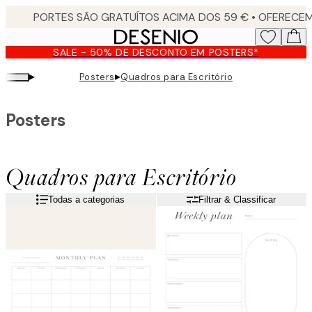
Skip
to
main
SALE - 50% DE DESCONTO EM POSTERS*
content.
▸
▸
Posters
Quadros para Escritório
Posters
Quadros para Escritório
Todas a categorias
Filtrar & Classificar