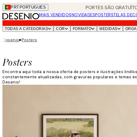
Skip
PORTES SÃO GRATUÍTO
PRT
PORTUGUES
to
MAIS VENDIDOS
NOVIDADES
POSTERS
TELAS DEC
main
content.
TODAS A CATEGORIAS
COR
FORMATO
MEDIDAS
ORGA
▸
Desenio
Posters
Posters
Encontra aqui toda a nossa oferta de posters e ilustrações lindí
constantemente atualizadas, com gravuras populares e temas exc
Desenio!