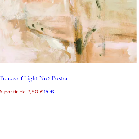
50%*
Traces of Light No2 Poster
A partir de 7,50 €
15 €