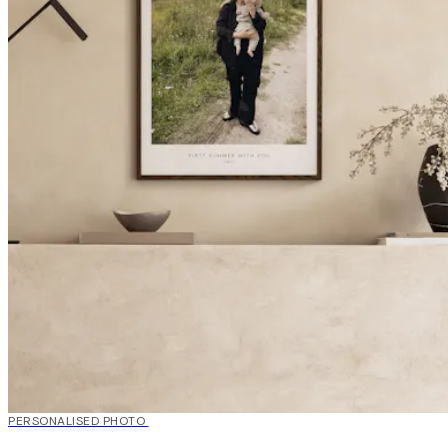
20%*
PERSONALISED PHOTO
Criar Arte