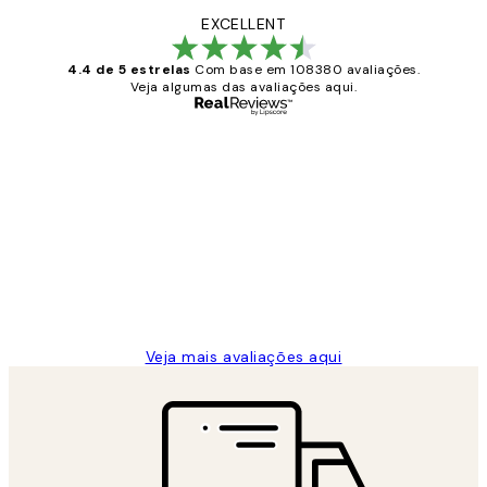
EXCELLENT
4.4 de 5 estrelas
Com base em 108380 avaliações.
Veja algumas das avaliações aqui.
Comprador verificado
Avaliações
de
...
clientes
2 jun.
guilhermina g
Veja mais avaliações aqui