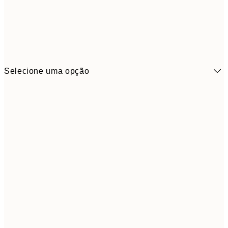
Selecione uma opção
7,
21x30 cm