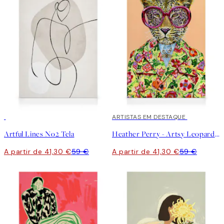
30%*
30%*
ARTISTAS EM DESTAQUE
Artful Lines No2 Tela
Heather Perry - Artsy Leopard Tela
A partir de 41,30 €
59 €
A partir de 41,30 €
59 €