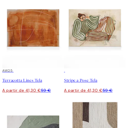
30%*
AW25
30%*
Terracotta Lines Tela
Stripe a Pose Tela
A partir de 41,30 €
59 €
A partir de 41,30 €
59 €