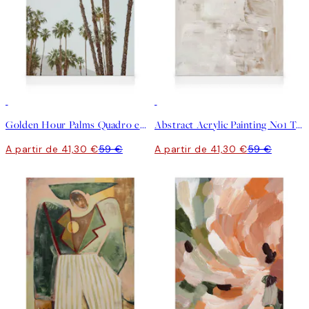
30%*
30%*
Golden Hour Palms Quadro em tela
Abstract Acrylic Painting No1 Tela
A partir de 41,30 €
59 €
A partir de 41,30 €
59 €