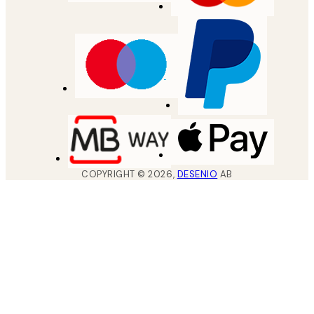
COPYRIGHT ©
2026
,
DESENIO
AB