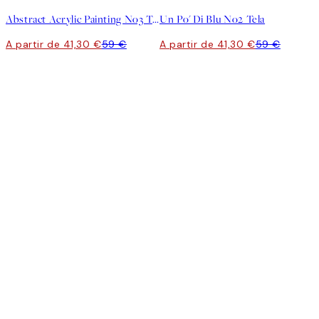
Abstract Acrylic Painting No3 Tela
Un Po' Di Blu No2 Tela
A partir de 41,30 €
59 €
A partir de 41,30 €
59 €