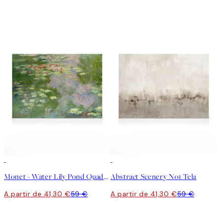
30%*
30%*
Monet - Water Lily Pond Quadro em tela
Abstract Scenery No1 Tela
A partir de 41,30 €
59 €
A partir de 41,30 €
59 €