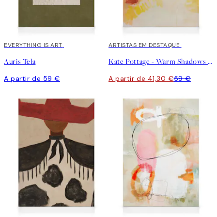
EVERYTHING IS ART
30%*
ARTISTAS EM DESTAQUE
Auris Tela
Kate Pottage - Warm Shadows Tela
A partir de 59 €
A partir de 41,30 €
59 €