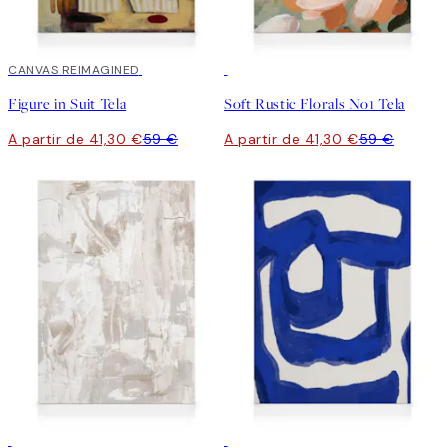
30%*
CANVAS REIMAGINED
30%*
Figure in Suit Tela
Soft Rustic Florals No1 Tela
A partir de 41,30 €
59 €
A partir de 41,30 €
59 €
30%*
30%*