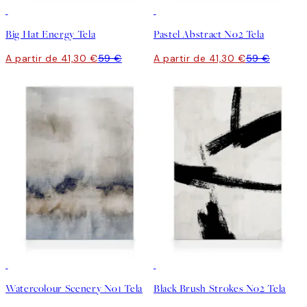
30%*
30%*
Big Hat Energy Tela
Pastel Abstract No2 Tela
A partir de 41,30 €
59 €
A partir de 41,30 €
59 €
30%*
30%*
Watercolour Scenery No1 Tela
Black Brush Strokes No2 Tela