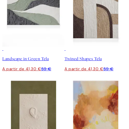
30%*
30%*
Landscape in Green Tela
Twined Shapes Tela
A partir de 41,30 €
59 €
A partir de 41,30 €
59 €