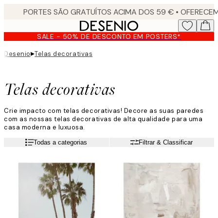
Skip
to
main
SALE - 50% DE DESCONTO EM POSTERS*
content.
▸
Desenio
Telas decorativas
Telas decorativas
Crie impacto com telas decorativas! Decore as suas paredes
com as nossas telas decorativas de alta qualidade para uma
casa moderna e luxuosa.
Todas a categorias
Filtrar & Classificar