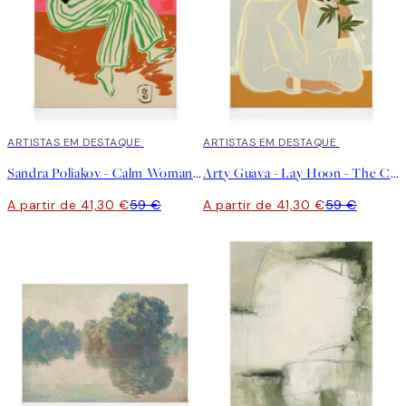
30%*
ARTISTAS EM DESTAQUE
30%*
ARTISTAS EM DESTAQUE
Sandra Poliakov - Calm Woman Portrait Tela
Arty Guava - Lay Hoon - The Chrysanthemum Tela
A partir de 41,30 €
59 €
A partir de 41,30 €
59 €