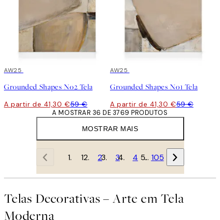
30%*
AW25
30%*
AW25
Grounded Shapes No2 Tela
Grounded Shapes No1 Tela
A partir de 41,30 €
59 €
A partir de 41,30 €
59 €
A MOSTRAR 36 DE 3769 PRODUTOS
MOSTRAR MAIS
1
2
3
4
…
105
Telas Decorativas – Arte em Tela
Moderna