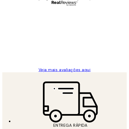
Comprador verificado
Avaliações
de
...
clientes
2 jun.
guilhermina g
Veja mais avaliações aqui
ENTREGA RÁPIDA