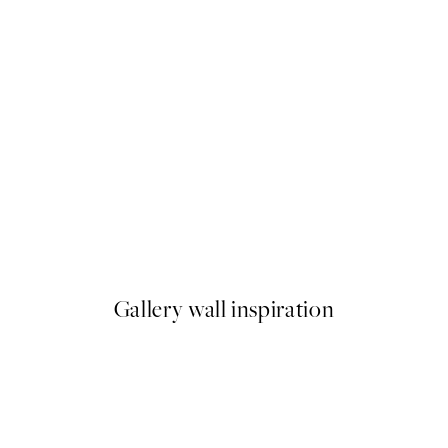
50%*
 Collioure Poster
Boris Draschoff / Kubistika - 
A partir de 6,50 €
13 €
Gallery wall inspiration