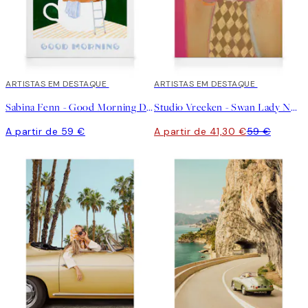
ARTISTAS EM DESTAQUE
30%*
ARTISTAS EM DESTAQUE
Sabina Fenn - Good Morning Dive Tela
Studio Vreeken - Swan Lady No2 Tela
A partir de 59 €
A partir de 41,30 €
59 €