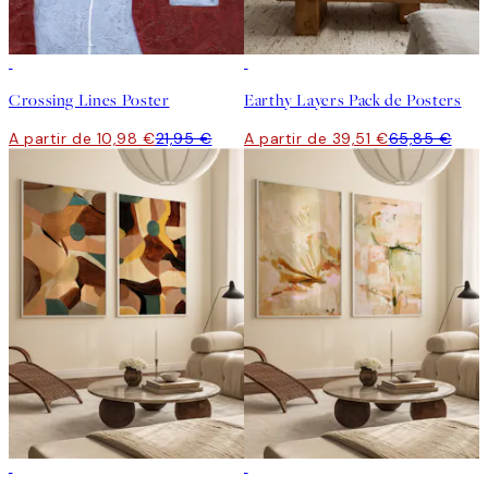
50%*
-40%
Crossing Lines Poster
Earthy Layers Pack de Posters
A partir de 10,98 €
21,95 €
A partir de 39,51 €
65,85 €
-40%
-40%