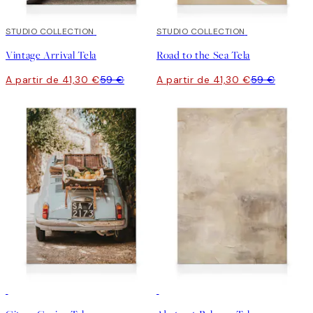
30%*
STUDIO COLLECTION
30%*
STUDIO COLLECTION
Vintage Arrival Tela
Road to the Sea Tela
A partir de 41,30 €
59 €
A partir de 41,30 €
59 €
30%*
30%*