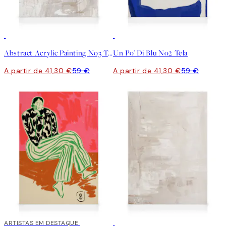
30%*
30%*
Abstract Acrylic Painting No3 Tela
Un Po' Di Blu No2 Tela
A partir de 41,30 €
59 €
A partir de 41,30 €
59 €
30%*
ARTISTAS EM DESTAQUE
30%*