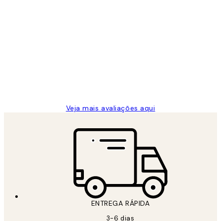
Comprador verificado
Avaliações
de
...
clientes
2 jun.
guilhermina g
Veja mais avaliações aqui
ENTREGA RÁPIDA
3-6 dias