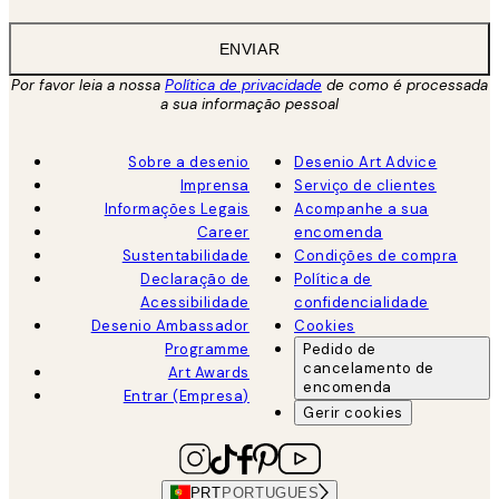
ENVIAR
Por favor leia a nossa
Política de privacidade
de como é processada
a sua informação pessoal
Sobre a desenio
Desenio Art Advice
Imprensa
Serviço de clientes
Informações Legais
Acompanhe a sua
Career
encomenda
Sustentabilidade
Condições de compra
Declaração de
Política de
Acessibilidade
confidencialidade
Desenio Ambassador
Cookies
Programme
Pedido de
cancelamento de
Art Awards
encomenda
Entrar (Empresa)
Gerir cookies
PRT
PORTUGUES