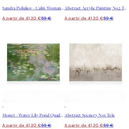
Sandra Poliakov - Calm Woman Portrait Tela
Abstract Acrylic Painting No2 Tela
A partir de 41,30 €
59 €
A partir de 41,30 €
59 €
30%*
30%*
Monet - Water Lily Pond Quadro em tela
Abstract Scenery No1 Tela
A partir de 41,30 €
59 €
A partir de 41,30 €
59 €