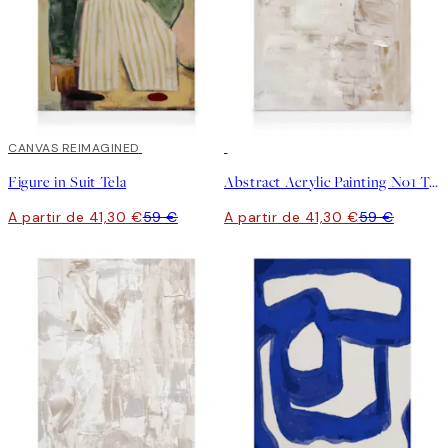
30%*
CANVAS REIMAGINED
30%*
Figure in Suit Tela
Abstract Acrylic Painting No1 Tela
A partir de 41,30 €
59 €
A partir de 41,30 €
59 €