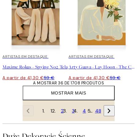
30%*
ARTISTAS EM DESTAQUE
30%*
ARTISTAS EM DESTAQUE
Maxime Rokus - Spying No2 Tela
Arty Guava - Lay Hoon - The Chrysanthemum Tela
A partir de 41,30 €
59 €
A partir de 41,30 €
59 €
A MOSTRAR 36 DE 1708 PRODUTOS
MOSTRAR MAIS
1
2
3
4
…
48
Duże Dekoracje Ścienne