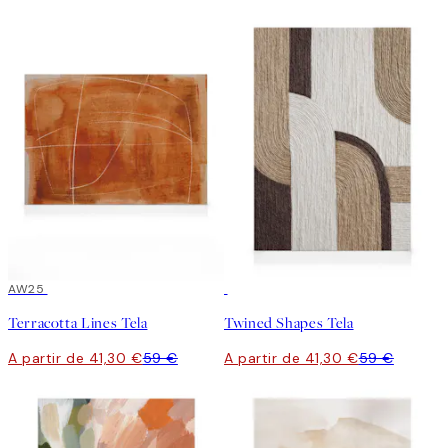
30%*
AW25
30%*
Terracotta Lines Tela
Twined Shapes Tela
A partir de 41,30 €
59 €
A partir de 41,30 €
59 €