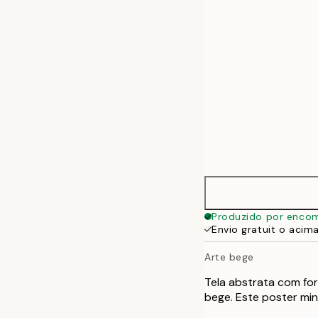
50x70 cm
70x100 cm
100x140 cm
Produzido por enco
Envio gratuit o acim
Arte bege
Tela abstrata com fo
bege. Este poster min