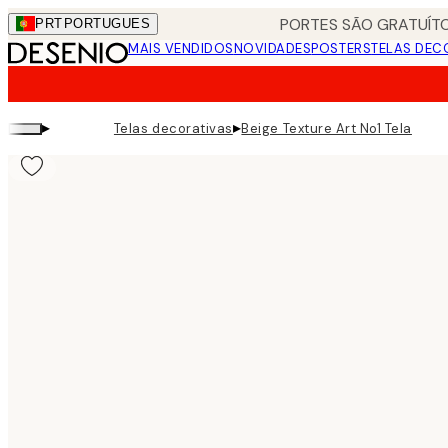
Skip
PORTES SÃO GRATUÍTO
PRT
PORTUGUES
to
MAIS VENDIDOS
NOVIDADES
POSTERS
TELAS DEC
main
content.
▸
▸
Telas decorativas
Beige Texture Art No1 Tela