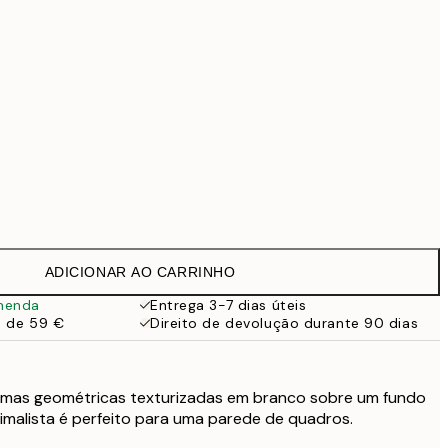
69,30 €
99 €
118,30 €
169 €
363,30 €
519 €
Sem moldura
ADICIONAR AO CARRINHO
menda
Entrega 3-7 dias úteis
a de 59 €
Direito de devolução durante 90 dias
rmas geométricas texturizadas em branco sobre um fundo
imalista é perfeito para uma parede de quadros.