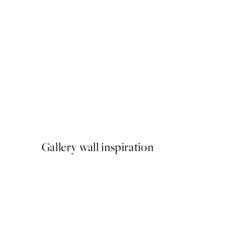
-40%
Earth Toned Pack de Poste
A partir de 23,94 €
39,90 €
Gallery wall inspiration