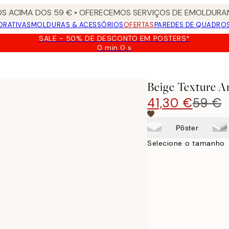
S ACIMA DOS 59 € • OFERECEMOS SERVIÇOS DE EMOLDURAM
ORATIVAS
MOLDURAS & ACESSÓRIOS
OFERTAS
PAREDES DE QUADRO
SALE - 50% DE DESCONTO EM POSTERS*
0 min
0 s
Válido
até:
2026-
08-
Beige Texture A
09
41,30 €
59 €
Pôster
Selecione o tamanho