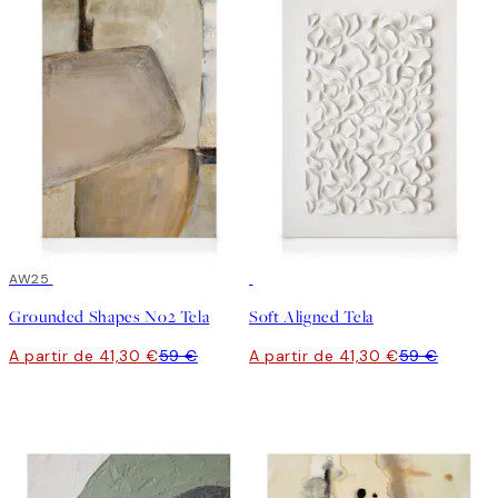
30%*
AW25
30%*
Grounded Shapes No2 Tela
Soft Aligned Tela
A partir de 41,30 €
59 €
A partir de 41,30 €
59 €