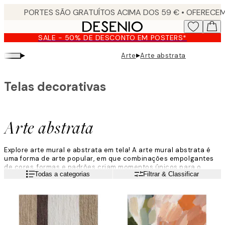
Skip
to
main
SALE - 50% DE DESCONTO EM POSTERS*
content.
▸
▸
Arte
Arte abstrata
Telas decorativas
Arte abstrata
Explore arte mural e abstrata em tela! A arte mural abstrata é
uma forma de arte popular, em que combinações empolgantes
de cores, formas e padrões criam momentos únicos para o
Leia mais
Todas a categorias
Filtrar & Classificar
espetador. Oferecemos uma grande variedade de artigos
abstratos em tela, perfeitos para a sala de estar, o quarto ou a
sala de jantar.