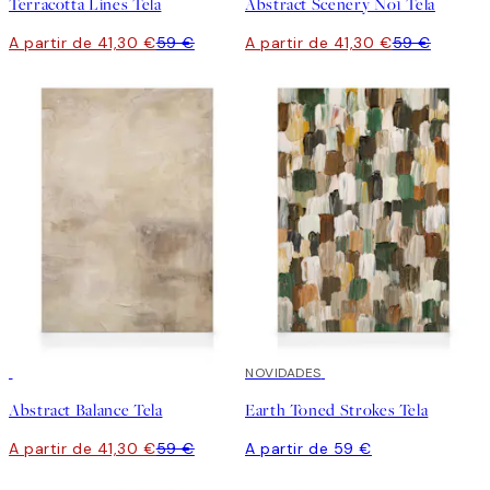
Terracotta Lines Tela
Abstract Scenery No1 Tela
A partir de 41,30 €
59 €
A partir de 41,30 €
59 €
30%*
NOVIDADES
Abstract Balance Tela
Earth Toned Strokes Tela
A partir de 41,30 €
59 €
A partir de 59 €