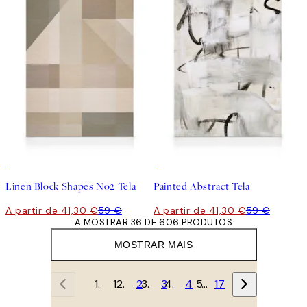
30%*
30%*
Linen Block Shapes No2 Tela
Painted Abstract Tela
A partir de 41,30 €
59 €
A partir de 41,30 €
59 €
A MOSTRAR 36 DE 606 PRODUTOS
MOSTRAR MAIS
1
2
3
4
…
17