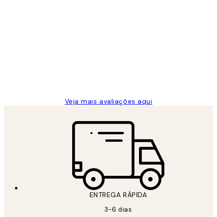
Comprador verificado
Avaliações
de
...
clientes
2 jun.
guilhermina g
Veja mais avaliações aqui
ENTREGA RÁPIDA
3-6 dias