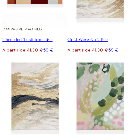
30%*
CANVAS REIMAGINED
30%*
Threaded Traditions Tela
Gold Wave No2 Tela
A partir de 41,30 €
59 €
A partir de 41,30 €
59 €