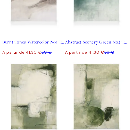
30%*
30%*
Burnt Tones Watercolor No1 Tela
Abstract Scenery Green No2 Tela
A partir de 41,30 €
59 €
A partir de 41,30 €
59 €