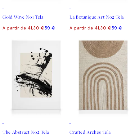
30%*
30%*
Gold Wave No1 Tela
La Botanique Art No2 Tela
A partir de 41,30 €
59 €
A partir de 41,30 €
59 €
30%*
30%*
The Abstract No2 Tela
Crafted Arches Tela