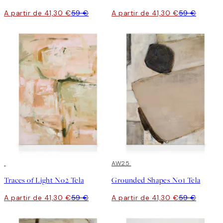
A partir de 41,30 €
59 €
A partir de 41,30 €
59 €
30%*
30%*
AW25
Traces of Light No2 Tela
Grounded Shapes No1 Tela
A partir de 41,30 €
59 €
A partir de 41,30 €
59 €