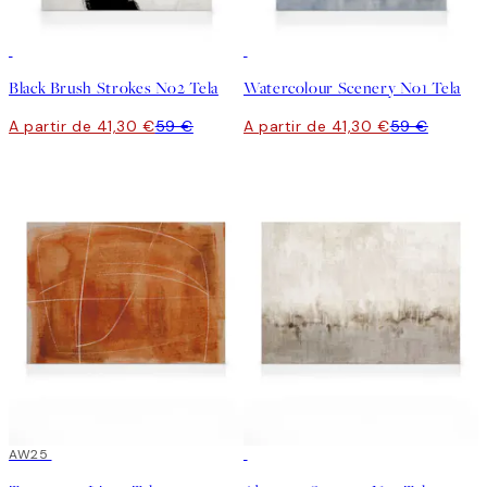
30%*
30%*
Black Brush Strokes No2 Tela
Watercolour Scenery No1 Tela
A partir de 41,30 €
59 €
A partir de 41,30 €
59 €
30%*
AW25
30%*