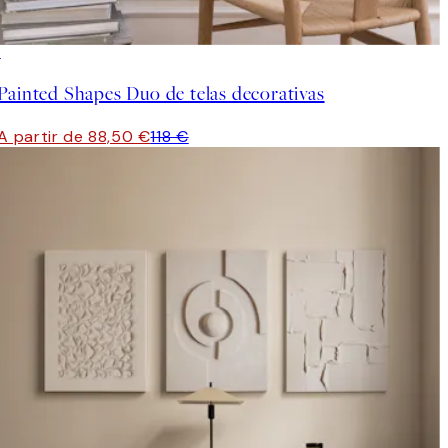
-25%
Painted Shapes Duo de telas decorativas
A partir de 88,50 €
118 €