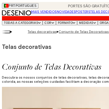
Skip
PORTES SÃO GRATUÍTO
PRT
PORTUGUES
to
MAIS VENDIDOS
NOVIDADES
POSTERS
TELAS DEC
main
content.
TODAS A CATEGORIAS
COR
FORMATO
MEDIDAS
ORGA
▸
▸
Telas decorativas
Conjunto de Telas Decorativas
Telas decorativas
Conjunto de Telas Decorativas
Descubra os nossos conjuntos de telas decorativas, telas decor
colorida, as nossas seleções cuidadas facilitam a decoração com 