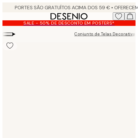
Skip
to
main
SALE - 50% DE DESCONTO EM POSTERS*
content.
▸
Conjunto de Telas Decorativas
Product
images