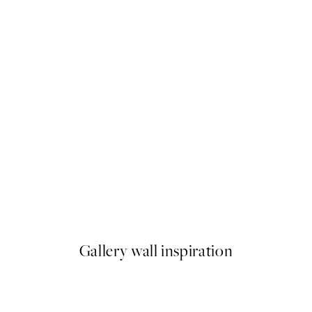
-40%
Earth Toned Pack de Posters
A partir de 23,94 €
39,90 €
Gallery wall inspiration