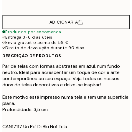
913,5
100x140 cm - Moldura de Carvalho
12
ADICIONAR A
Produzido por encomenda
Entrega 3-6 dias úteis
Envio gratuit o acima de 59 €
Direito de devolução durante 90 dias
DESCRIÇÃO DE PRODUTOS
Par de telas com formas abstratas em azul, num fundo
neutro. Ideal para acrescentar um toque de cor e arte
contemporânea ao seu espaço. Veja todos os nossos
duos de telas decorativas e deixe-se inspirar!
Este motivo está impresso numa tela e tem uma superfície
plana.
Profundidade: 3,5 cm.
CAN17117 Un Po' Di Blu No1 Tela