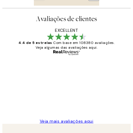
Avaliações de clientes
EXCELLENT
4.4 de 5 estrelas
Com base em 108380 avaliações.
Veja algumas das avaliações aqui.
Comprador verificado
Avaliações
de
...
clientes
2 jun.
guilhermina g
Veja mais avaliações aqui