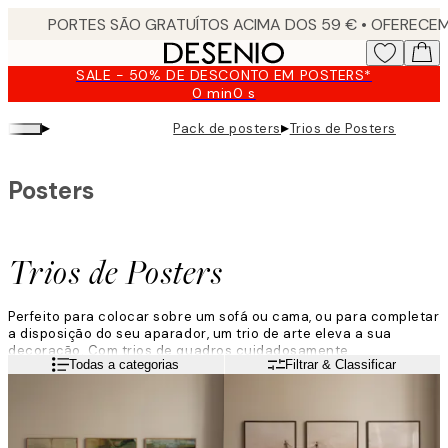
Skip
to
main
SALE - 50% DE DESCONTO EM POSTERS*
content.
0 min
0 s
Válido
até:
▸
▸
Pack de posters
Trios de Posters
2026-
08-
10
Posters
Trios de Posters
Perfeito para colocar sobre um sofá ou cama, ou para completar
a disposição do seu aparador, um trio de arte eleva a sua
decoração. Com trios de quadros cuidadosamente
Leia mais
Todas a categorias
Filtrar & Classificar
selecionados que abrangem fotografia de natureza, paisagens
e abstratos, em paletas de cores variadas, há algo adequado
para cada casa.