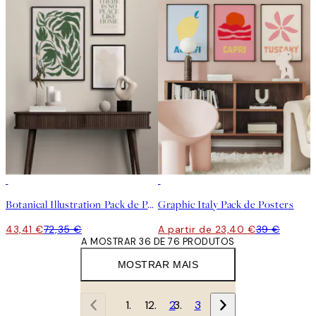
-40%
-40%
Botanical Illustration Pack de Posters
Graphic Italy Pack de Posters
43,41 €
72,35 €
A partir de 23,40 €
39 €
A MOSTRAR 36 DE 76 PRODUTOS
MOSTRAR MAIS
1
2
3