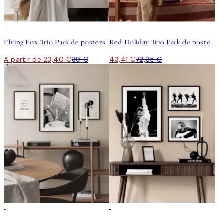
-40%
-40%
Flying Fox Trio Pack de posters
Red Holiday Trio Pack de posters
A partir de 23,40 €
39 €
43,41 €
72,35 €
-40%
-40%