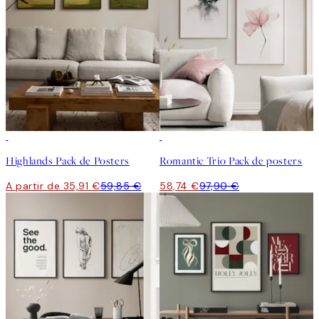
-40%
-40%
Highlands Pack de Posters
Romantic Trio Pack de posters
A partir de 35,91 €
59,85 €
58,74 €
97,90 €