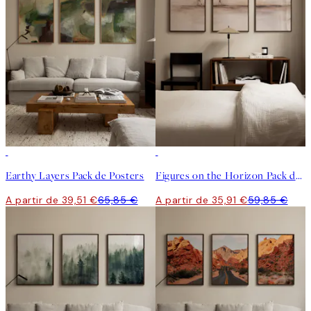
-40%
-40%
Earthy Layers Pack de Posters
Figures on the Horizon Pack de Posters
A partir de 39,51 €
65,85 €
A partir de 35,91 €
59,85 €