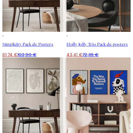
-40%
-40%
Simplicity Pack de Posters
Holly Jolly Trio Pack de posters
61,74 €
102,90 €
43,41 €
72,35 €