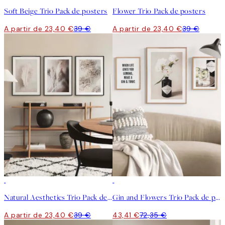
Soft Beige Trio Pack de posters
Flower Trio Pack de posters
A partir de 23,40 €
39 €
A partir de 23,40 €
39 €
-40%
-40%
Natural Aesthetics Trio Pack de posters
Gin and Flowers Trio Pack de posters
A partir de 23,40 €
39 €
43,41 €
72,35 €