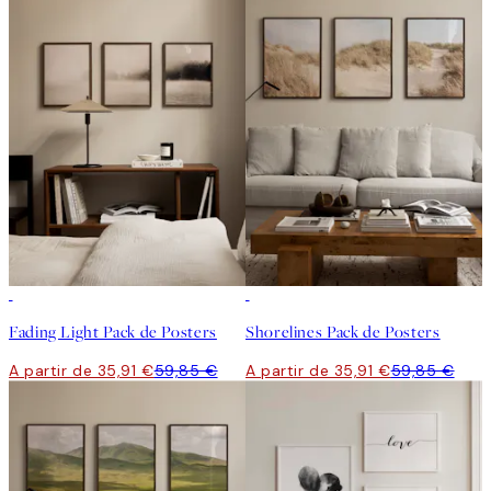
-40%
-40%
Fading Light Pack de Posters
Shorelines Pack de Posters
A partir de 35,91 €
59,85 €
A partir de 35,91 €
59,85 €