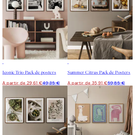
-40%
-40%
Iconic Trio Pack de posters
Summer Citrus Pack de Posters
A partir de 29,61 €
49,35 €
A partir de 35,91 €
59,85 €