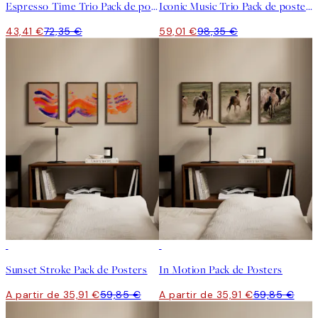
Espresso Time Trio Pack de posters
Iconic Music Trio Pack de posters
43,41 €
72,35 €
59,01 €
98,35 €
-40%
-40%
Sunset Stroke Pack de Posters
In Motion Pack de Posters
A partir de 35,91 €
59,85 €
A partir de 35,91 €
59,85 €