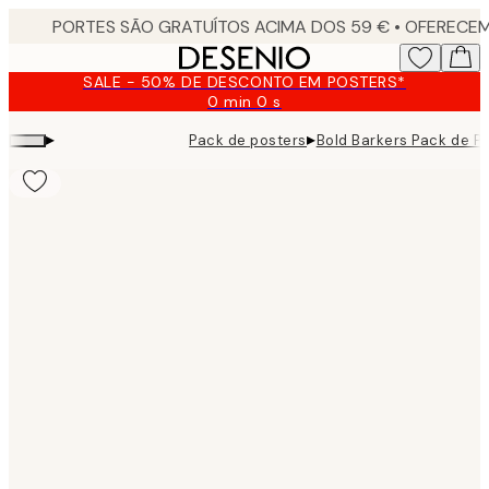
Skip
to
main
SALE - 50% DE DESCONTO EM POSTERS*
content.
0 min
0 s
Válido
até:
▸
▸
Pack de posters
Bold Barkers Pack de P
2026-
08-
09
Product