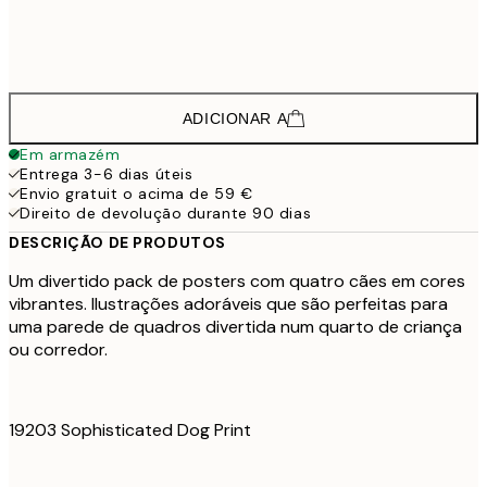
61,
61,7
50x70 cm
102,
ADICIONAR A
Em armazém
Entrega 3-6 dias úteis
Envio gratuit o acima de 59 €
Direito de devolução durante 90 dias
DESCRIÇÃO DE PRODUTOS
Um divertido pack de posters com quatro cães em cores
vibrantes. Ilustrações adoráveis que são perfeitas para
uma parede de quadros divertida num quarto de criança
ou corredor.
19203 Sophisticated Dog Print