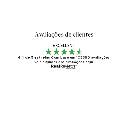
Avaliações de clientes
EXCELLENT
4.4 de 5 estrelas
Com base em 108380 avaliações.
Veja algumas das avaliações aqui.
Comprador verificado
Avaliações
de
...
clientes
2 jun.
guilhermina g