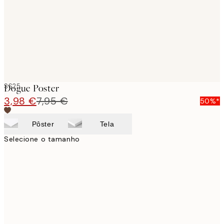
SS25
Dogue Poster
3,98 €
7,95 €
50%*
Pôster
Tela
Selecione o tamanho