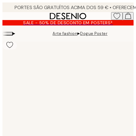
Skip
to
main
SALE - 50% DE DESCONTO EM POSTERS*
content.
▸
▸
Arte fashion
Dogue Poster
Product
images