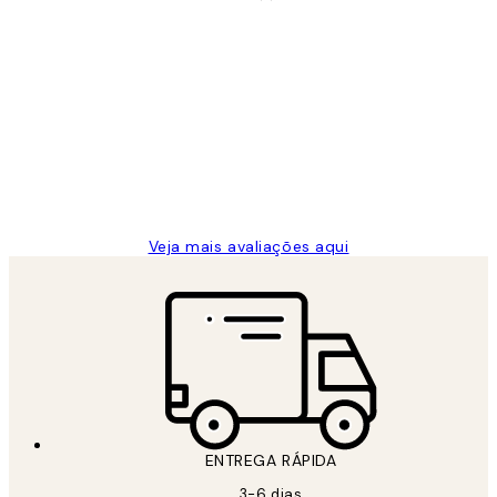
Comprador verificado
Avaliações
de
...
clientes
2 jun.
guilhermina g
Veja mais avaliações aqui
ENTREGA RÁPIDA
3-6 dias