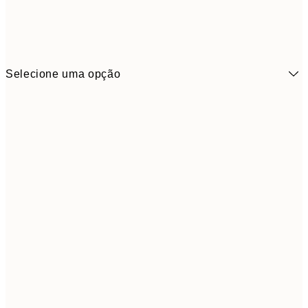
Selecione uma opção
3,
13x18 cm
7,