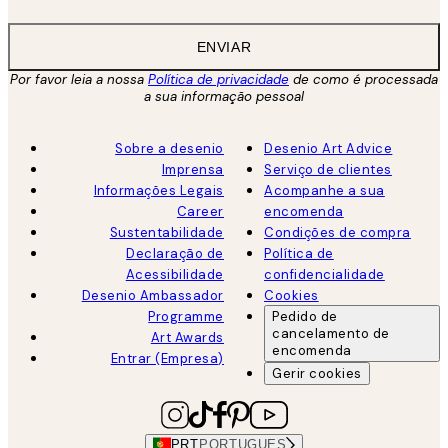
ENVIAR
Por favor leia a nossa
Política de privacidade
de como é processada
a sua informação pessoal
Sobre a desenio
Desenio Art Advice
Imprensa
Serviço de clientes
Informações Legais
Acompanhe a sua
Career
encomenda
Sustentabilidade
Condições de compra
Declaração de
Política de
Acessibilidade
confidencialidade
Desenio Ambassador
Cookies
Programme
Pedido de
cancelamento de
Art Awards
encomenda
Entrar (Empresa)
Gerir cookies
PRT
PORTUGUES