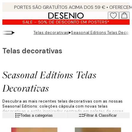
Skip
to
main
SALE - 50% DE DESCONTO EM POSTERS*
content.
▸
▸
Telas decorativas
Seasonal Editions Telas Decor
Telas decorativas
Seasonal Editions Telas
Decorativas
Descubra as mais recentes telas decorativas com as nossas
Seasonal Editions: coleções cápsula com novas telas
decorativas e estilo inspirador centrado em paletas de cores
Leia mais
Todas a categorias
Filtrar & Classificar
selecionadas. Estas coleções inspiram diferentes ambientes,
cada uma com um tom emocional distinto: Golden Serenade,
Quiet Horizons e Club Play.