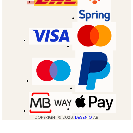
COPYRIGHT ©
2026
,
DESENIO
AB