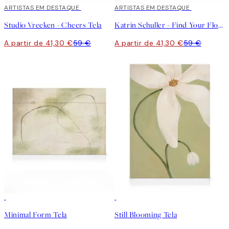
30%*
ARTISTAS EM DESTAQUE
30%*
ARTISTAS EM DESTAQUE
Studio Vreeken - Cheers Tela
Katrin Schuller - Find Your Flow Tela
A partir de 41,30 €
59 €
A partir de 41,30 €
59 €
30%*
30%*
Minimal Form Tela
Still Blooming Tela