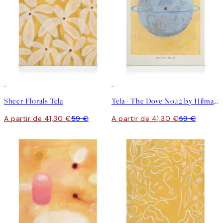
30%*
30%*
Sheer Florals Tela
Tela - The Dove No.12 by Hilma af Klint
A partir de 41,30 €
59 €
A partir de 41,30 €
59 €