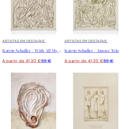
30%*
ARTISTAS EM DESTAQUE
30%*
ARTISTAS EM DESTAQUE
Katrin Schuller - With All My Heart Tela
Katrin Schuller - Amore Tela
A partir de 41,30 €
59 €
A partir de 41,30 €
59 €