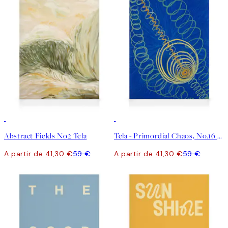
30%*
30%*
Abstract Fields No2 Tela
Tela - Primordial Chaos, No.16 by Hilma af Klint
A partir de 41,30 €
59 €
A partir de 41,30 €
59 €