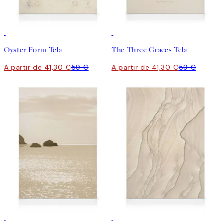
30%*
30%*
Oyster Form Tela
The Three Graces Tela
A partir de 41,30 €
59 €
A partir de 41,30 €
59 €
30%*
30%*