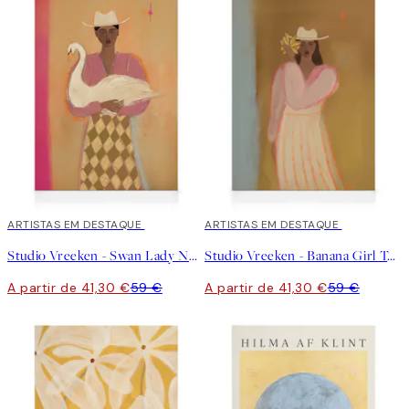
30%*
ARTISTAS EM DESTAQUE
30%*
ARTISTAS EM DESTAQUE
Studio Vreeken - Swan Lady No2 Tela
Studio Vreeken - Banana Girl Tela
A partir de 41,30 €
59 €
A partir de 41,30 €
59 €