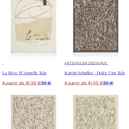
30%*
30%*
ARTISTAS EM DESTAQUE
Le Rêve M’Appelle Tela
Katrin Schuller - Dolce Vita Tela
A partir de 41,30 €
59 €
A partir de 41,30 €
59 €