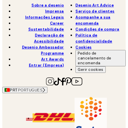
Sobre a desenio
Desenio Art Advice
Imprensa
Serviço de clientes
Informações Legais
Acompanhe a sua
Career
encomenda
Sustentabilidade
Condições de compra
Declaração de
Política de
Acessibilidade
confidencialidade
Desenio Ambassador
Cookies
Programme
Pedido de
cancelamento de
Art Awards
encomenda
Entrar (Empresa)
Gerir cookies
PRT
PORTUGUES