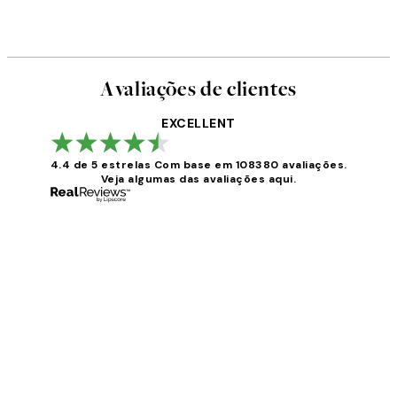
Avaliações de clientes
EXCELLENT
4.4 de 5 estrelas
Com base em 108380 avaliações.
Veja algumas das avaliações aqui.
Avaliações
de
clientes
...
2 jun.
guilhermina g