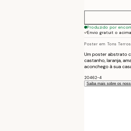
options
30x40 cm
40x50 cm
Produzido por enco
Envio gratuit o acim
50x50 cm
Poster em Tons Terro
50x70 cm
Um poster abstrato c
castanho, laranja, am
70x100 cm
aconchego à sua casa
20462-4
100x150 cm
Saiba mais sobre os noss