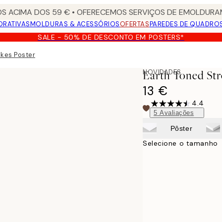
S ACIMA DOS 59 € • OFERECEMOS SERVIÇOS DE EMOLDURAM
ORATIVAS
MOLDURAS & ACESSÓRIOS
OFERTAS
PAREDES DE QUADRO
SALE - 50% DE DESCONTO EM POSTERS*
okes Poster
NOVIDADES
Earth Toned Str
13 €
4.4
5
Avaliações
Pôster
Selecione o tamanho