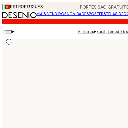
Skip
PORTES SÃO GRATUÍTO
PRT
PORTUGUES
to
MAIS VENDIDOS
NOVIDADES
POSTERS
TELAS DEC
main
content.
▸
▸
Pinturas
Earth Toned Str