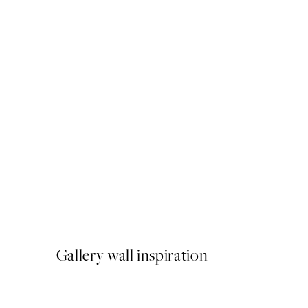
50%*
Olive Branches in Vase Post
A partir de 6,50 €
13 €
Gallery wall inspiration