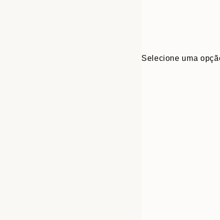
Selecione uma opçã
Frame
21x30 cm