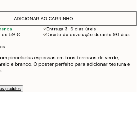
19,95 €
ADICIONAR AO CARRINHO
27,45 €
menda
Entrega 3-6 dias úteis
a de 59 €
Direito de devolução durante 90 dias
27,45 €
sos
32,45 €
om pinceladas espessas em tons terrosos de verde,
arelo e branco. O poster perfeito para adicionar textura e
49 €
.
119 €
os produtos