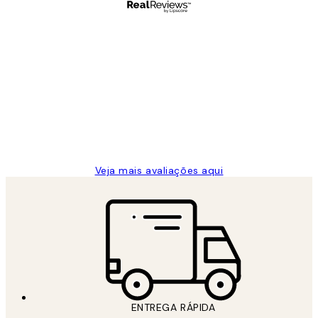
Comprador verificado
Avaliações
de
...
clientes
2 jun.
guilhermina g
Veja mais avaliações aqui
ENTREGA RÁPIDA