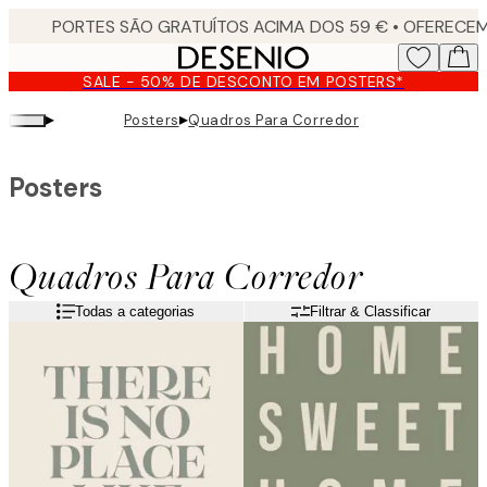
Skip
to
main
SALE - 50% DE DESCONTO EM POSTERS*
content.
▸
▸
Posters
Quadros Para Corredor
Posters
Quadros Para Corredor
Todas a categorias
Filtrar & Classificar