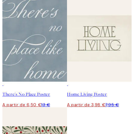
50%*
50%*
There's No Place Poster
Home Living Poster
A partir de 6,50 €
13 €
A partir de 3,98 €
7,95 €