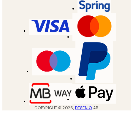
COPYRIGHT ©
2026
,
DESENIO
AB