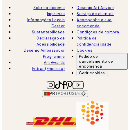
Sobre a desenio
Desenio Art Advice
Imprensa
Serviço de clientes
Informações Legais
Acompanhe a sua
Career
encomenda
Sustentabilidade
Condições de compra
Declaração de
Política de
Acessibilidade
confidencialidade
Desenio Ambassador
Cookies
Programme
Pedido de
cancelamento de
Art Awards
encomenda
Entrar (Empresa)
Gerir cookies
PRT
PORTUGUES