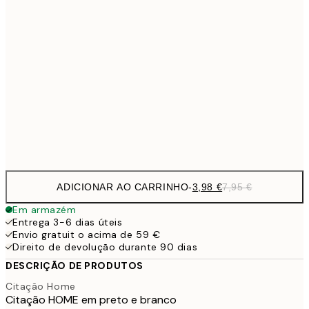
9,
30x40 cm
19,
13,7
40x50 cm
27,
16,2
50x70 cm
32,
Frame
options
ADICIONAR AO CARRINHO
-
3,98 €
7,95 €
Em armazém
Entrega 3-6 dias úteis
Envio gratuit o acima de 59 €
Direito de devolução durante 90 dias
DESCRIÇÃO DE PRODUTOS
Citação Home
Citação HOME em preto e branco