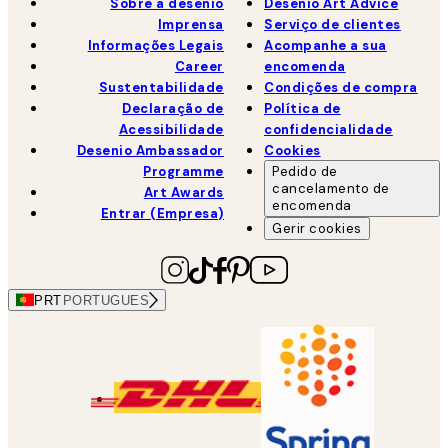
Sobre a desenio
Desenio Art Advice
Imprensa
Serviço de clientes
Informações Legais
Acompanhe a sua
Career
encomenda
Sustentabilidade
Condições de compra
Declaração de
Política de
Acessibilidade
confidencialidade
Desenio Ambassador
Cookies
Programme
Pedido de
cancelamento de
Art Awards
encomenda
Entrar (Empresa)
Gerir cookies
PRT
PORTUGUES