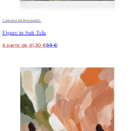
30%*
CANVAS REIMAGINED
Figure in Suit Tela
A partir de 41,30 €
59 €