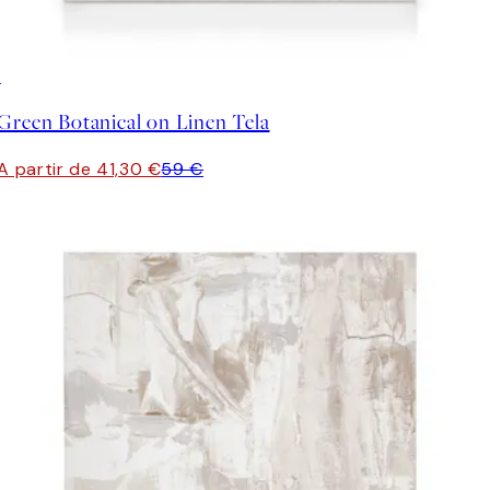
30%*
Green Botanical on Linen Tela
A partir de 41,30 €
59 €