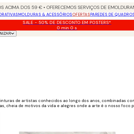
S ACIMA DOS 59 € • OFERECEMOS SERVIÇOS DE EMOLDURAM
ORATIVAS
MOLDURAS & ACESSÓRIOS
OFERTAS
PAREDES DE QUADRO
SALE - 50% DE DESCONTO EM POSTERS*
0 min
0 s
Válido
NIZAR
até:
2026-
08-
09
inturas de artistas conhecidos ao longo dos anos, combinadas com
s, cheia de motivos da vida e alegres onde a arte é o nosso foco p