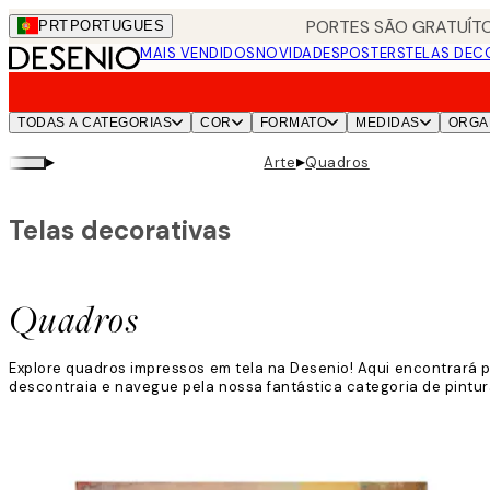
Skip
PORTES SÃO GRATUÍTO
PRT
PORTUGUES
to
MAIS VENDIDOS
NOVIDADES
POSTERS
TELAS DEC
main
content.
TODAS A CATEGORIAS
COR
FORMATO
MEDIDAS
ORGA
▸
▸
Arte
Quadros
Telas decorativas
Quadros
Explore quadros impressos em tela na Desenio! Aqui encontrará p
descontraia e navegue pela nossa fantástica categoria de pintura