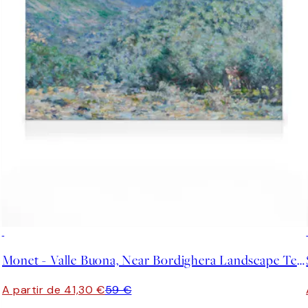
30%*
Monet - Valle Buona, Near Bordighera Landscape Tela
A partir de 41,30 €
59 €