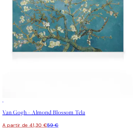
30%*
Van Gogh - Almond Blossom Tela
A partir de 41,30 €
59 €