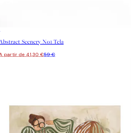
30%*
Abstract Scenery No1 Tela
A partir de 41,30 €
59 €