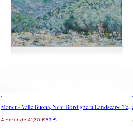
30%*
Monet - Valle Buona, Near Bordighera Landscape Tela
A partir de 41,30 €
59 €