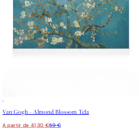
30%*
Van Gogh - Almond Blossom Tela
A partir de 41,30 €
59 €