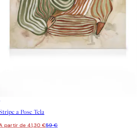
30%*
Stripe a Pose Tela
A partir de 41,30 €
59 €