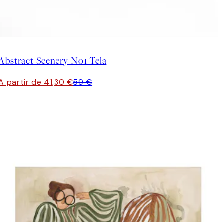
30%*
Abstract Scenery No1 Tela
A partir de 41,30 €
59 €