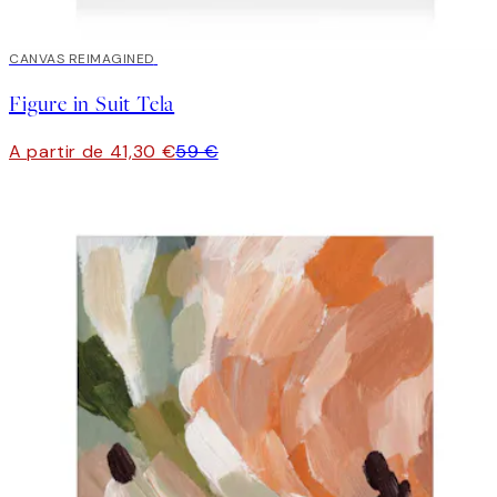
30%*
CANVAS REIMAGINED
Figure in Suit Tela
A partir de 41,30 €
59 €