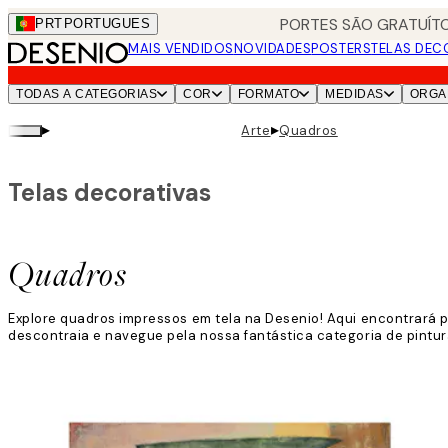
Skip
PORTES SÃO GRATUÍTO
PRT
PORTUGUES
to
MAIS VENDIDOS
NOVIDADES
POSTERS
TELAS DEC
main
content.
TODAS A CATEGORIAS
COR
FORMATO
MEDIDAS
ORGA
▸
▸
Arte
Quadros
Telas decorativas
Quadros
Explore quadros impressos em tela na Desenio! Aqui encontrará p
descontraia e navegue pela nossa fantástica categoria de pintura