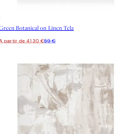
30%*
Green Botanical on Linen Tela
A partir de 41,30 €
59 €