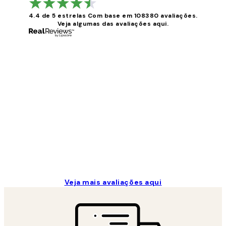
4.4 de 5 estrelas
Com base em 108380 avaliações.
Veja algumas das avaliações aqui.
Avaliações
de
clientes
...
2 jun.
guilhermina g
Veja mais avaliações aqui