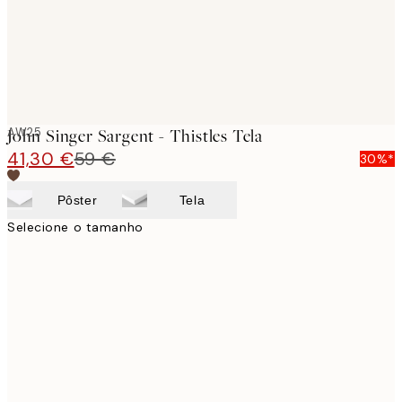
AW25
John Singer Sargent - Thistles Tela
41,30 €
59 €
30%*
Pôster
Tela
Selecione o tamanho