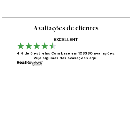
Avaliações de clientes
EXCELLENT
4.4 de 5 estrelas
Com base em 108380 avaliações.
Veja algumas das avaliações aqui.
Avaliações
de
clientes
...
2 jun.
guilhermina g