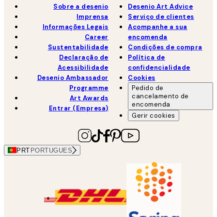
Sobre a desenio
Desenio Art Advice
Imprensa
Serviço de clientes
Informações Legais
Acompanhe a sua
Career
encomenda
Sustentabilidade
Condições de compra
Declaração de
Política de
Acessibilidade
confidencialidade
Desenio Ambassador
Cookies
Programme
Pedido de
cancelamento de
Art Awards
encomenda
Entrar (Empresa)
Gerir cookies
PRT
PORTUGUES