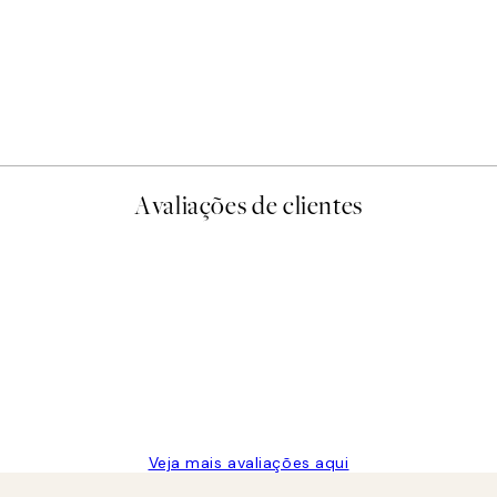
50%*
Abstract Greenscape Poste
A partir de 10,98 €
21,95 €
Avaliações de clientes
Veja mais avaliações aqui