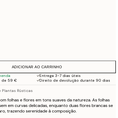
99 €
118,30 €
169 €
363,30 €
519 €
Sem moldura
ADICIONAR AO CARRINHO
menda
Entrega 3-7 dias úteis
a de 59 €
Direito de devolução durante 90 dias
 Plantas Rústicas
om folhas e flores em tons suaves da natureza. As folhas
uem em curvas delicadas, enquanto duas flores brancas se
aro, trazendo serenidade à composição.