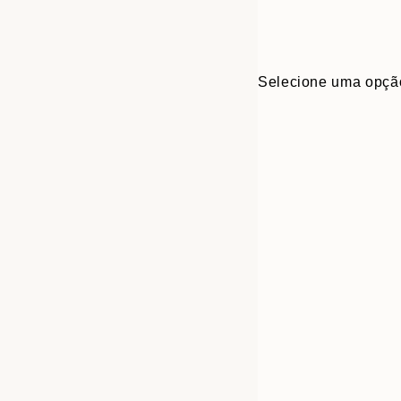
Selecione uma opçã
30x40 cm
50x70 cm