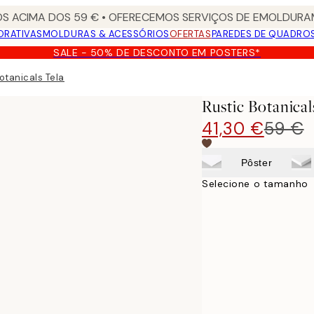
S ACIMA DOS 59 € • OFERECEMOS SERVIÇOS DE EMOLDURAM
ORATIVAS
MOLDURAS & ACESSÓRIOS
OFERTAS
PAREDES DE QUADRO
SALE - 50% DE DESCONTO EM POSTERS*
otanicals Tela
Rustic Botanical
41,30 €
59 €
Pôster
Selecione o tamanho