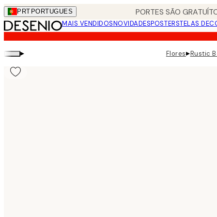
Skip
PORTES SÃO GRATUÍTO
PRT
PORTUGUES
to
MAIS VENDIDOS
NOVIDADES
POSTERS
TELAS DEC
main
content.
▸
▸
Flores
Rustic B