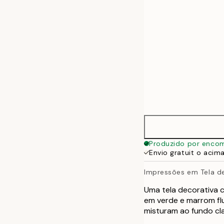
70x100 cm
100x140 cm
Produzido por enco
Envio gratuit o acim
Impressões em Tela de
Uma tela decorativa c
em verde e marrom fl
misturam ao fundo cl