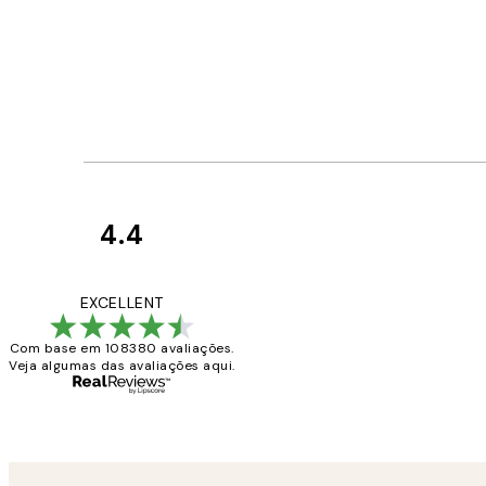
4.4
Avaliações
de
...
EXCELLENT
clientes
Com base em 108380 avaliações.
Veja algumas das avaliações aqui.
2 jun.
guilhermina g