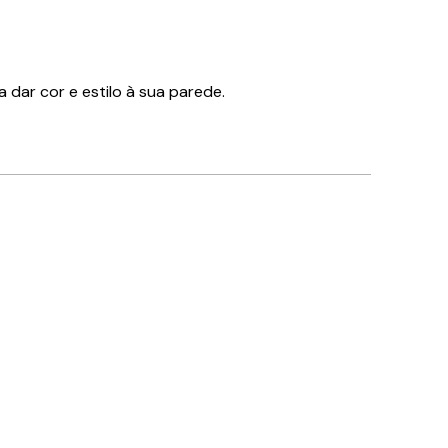
dar cor e estilo à sua parede.
Comprador verificado
Gostei
23 abr.
Margarida D