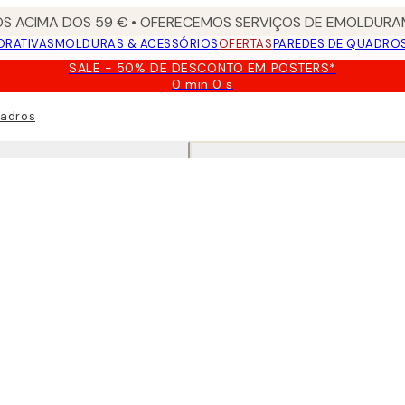
S ACIMA DOS 59 € • OFERECEMOS SERVIÇOS DE EMOLDURAM
ORATIVAS
MOLDURAS & ACESSÓRIOS
OFERTAS
PAREDES DE QUADRO
SALE - 50% DE DESCONTO EM POSTERS*
0 min
0 s
Válido
até:
uadros
2026-
08-
09