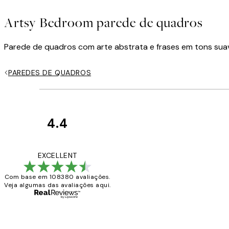
Artsy Bedroom parede de quadros
Parede de quadros com arte abstrata e frases em tons suav
PAREDES DE QUADROS
4.4
Avaliações
de
...
EXCELLENT
clientes
Com base em 108380 avaliações.
Veja algumas das avaliações aqui.
2 jun.
guilhermina g