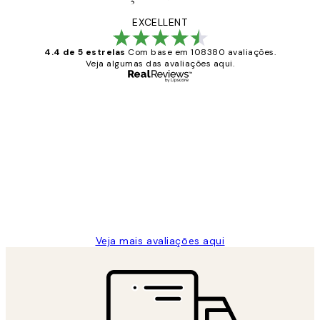
EXCELLENT
4.4 de 5 estrelas
Com base em 108380 avaliações.
Veja algumas das avaliações aqui.
Comprador verificado
Avaliações
de
...
clientes
2 jun.
guilhermina g
Veja mais avaliações aqui