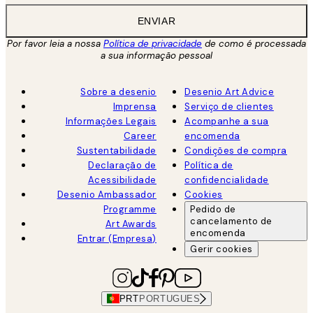
ENVIAR
Por favor leia a nossa
Política de privacidade
de como é processada
a sua informação pessoal
Sobre a desenio
Desenio Art Advice
Imprensa
Serviço de clientes
Informações Legais
Acompanhe a sua
Career
encomenda
Sustentabilidade
Condições de compra
Declaração de
Política de
Acessibilidade
confidencialidade
Desenio Ambassador
Cookies
Programme
Pedido de
cancelamento de
Art Awards
encomenda
Entrar (Empresa)
Gerir cookies
PRT
PORTUGUES