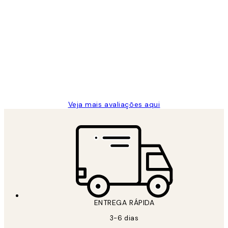
Comprador verificado
Avaliações
de
...
clientes
2 jun.
guilhermina g
Veja mais avaliações aqui
ENTREGA RÁPIDA
3-6 dias