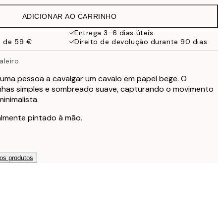
27,45 €
ADICIONAR AO CARRINHO
16,23 €
32,45 €
Entrega 3-6 dias úteis
a de 59 €
Direito de devolução durante 90 dias
59,50 €
119 €
aleiro
 uma pessoa a cavalgar um cavalo em papel bege. O
nhas simples e sombreado suave, capturando o movimento
inimalista.
nalmente pintado à mão.
os produtos