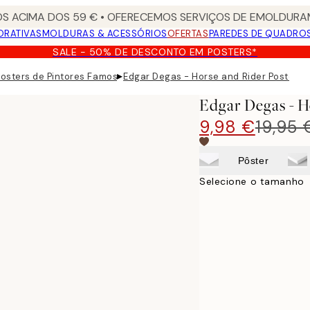
S ACIMA DOS 59 € • OFERECEMOS SERVIÇOS DE EMOLDURAM
ORATIVAS
MOLDURAS & ACESSÓRIOS
OFERTAS
PAREDES DE QUADRO
SALE - 50% DE DESCONTO EM POSTERS*
▸
posters de Pintores Famosos
Edgar Degas - Horse and Rider Poster
Edgar Degas - H
9,98 €
19,95 
Pôster
Selecione o tamanho