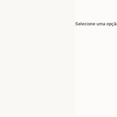
Selecione uma opçã
Frame
30x40 cm
options
40x50 cm