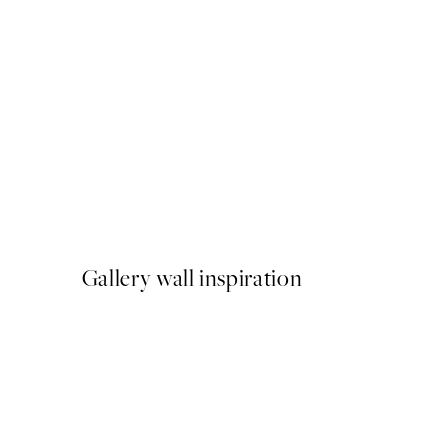
50%*
Warming Sun Poster
A partir de 3,98 €
7,95 €
Gallery wall inspiration