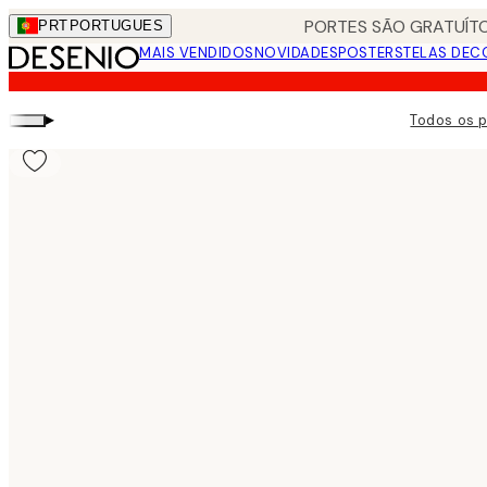
Skip
PORTES SÃO GRATUÍTO
PRT
PORTUGUES
to
MAIS VENDIDOS
NOVIDADES
POSTERS
TELAS DEC
main
content.
▸
Todos os 