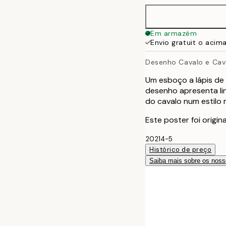
50x70 cm
Em armazém
Envio gratuit o acim
100x150 cm
Desenho Cavalo e Cav
Um esboço a lápis de
desenho apresenta li
do cavalo num estilo m
Este poster foi origi
20214-5
Histórico de preço
Saiba mais sobre os noss