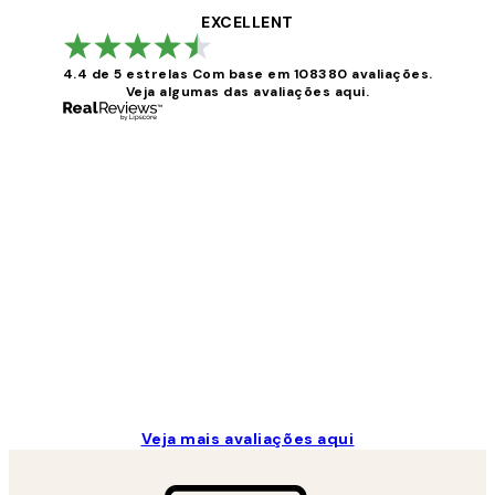
EXCELLENT
4.4 de 5 estrelas
Com base em 108380 avaliações.
Veja algumas das avaliações aqui.
Avaliações
de
clientes
...
2 jun.
guilhermina g
Veja mais avaliações aqui