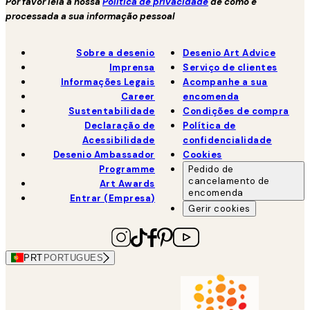
Por favor leia a nossa
Política de privacidade
de como é
processada a sua informação pessoal
Sobre a desenio
Desenio Art Advice
Imprensa
Serviço de clientes
Informações Legais
Acompanhe a sua
Career
encomenda
Sustentabilidade
Condições de compra
Declaração de
Política de
Acessibilidade
confidencialidade
Desenio Ambassador
Cookies
Programme
Pedido de
cancelamento de
Art Awards
encomenda
Entrar (Empresa)
Gerir cookies
PRT
PORTUGUES