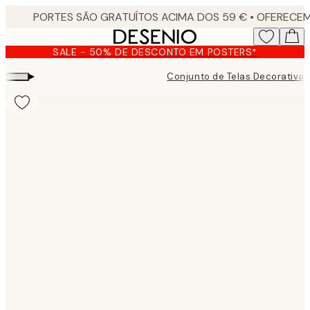
Skip
to
main
SALE - 50% DE DESCONTO EM POSTERS*
content.
▸
Conjunto de Telas Decorativas
Product
images