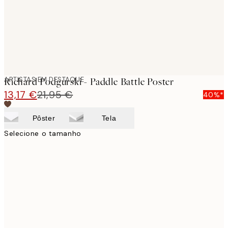
ARTISTAS EM DESTAQUE
Richard Podgurski - Paddle Battle Poster
13,17 €
21,95 €
40%*
Pôster
Tela
Selecione o tamanho