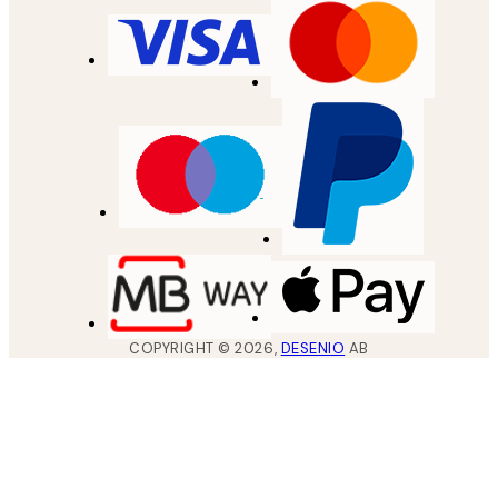
COPYRIGHT ©
2026
,
DESENIO
AB