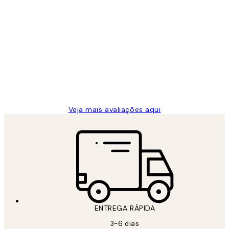
Comprador verificado
Avaliações
de
...
clientes
2 jun.
guilhermina g
Veja mais avaliações aqui
ENTREGA RÁPIDA
3-6 dias