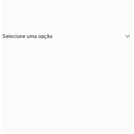
Selecione uma opção
6,
21x30 cm