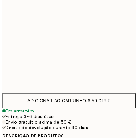
9,
30x40 cm
19,
13,7
40x50 cm
27,
16,2
50x70 cm
32,
24,5
70x100 cm
Frame
options
ADICIONAR AO CARRINHO
-
6,50 €
13 €
Em armazém
Entrega 3-6 dias úteis
Envio gratuit o acima de 59 €
Direito de devolução durante 90 dias
DESCRIÇÃO DE PRODUTOS