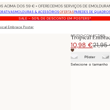
S ACIMA DOS 59 € • OFERECEMOS SERVIÇOS DE EMOLDURAM
ORATIVAS
MOLDURAS & ACESSÓRIOS
OFERTAS
PAREDES DE QUADRO
SALE - 50% DE DESCONTO EM POSTERS*
pical Embrace Poster
STUDIO COLLECTION
Tropical Embrac
10,98 €
21,95
Pôster
Selecione o tamanho