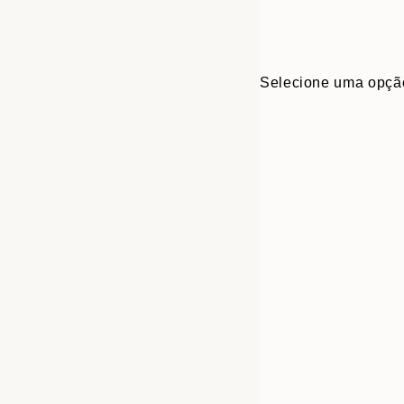
Selecione uma opçã
Frame
30x40 cm
options
50x70 cm