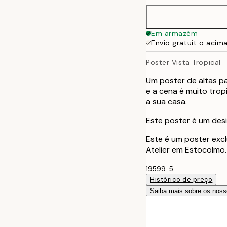
70x100 cm
Em armazém
Envio gratuit o acim
Poster Vista Tropical
Um poster de altas pa
e a cena é muito trop
a sua casa.
Este poster é um desi
Este é um poster excl
Atelier em Estocolmo.
19599-5
Histórico de preço
Saiba mais sobre os noss