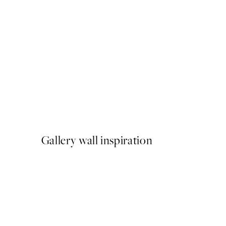
50%*
Citrus Cruise Poster
A partir de 6,50 €
13 €
Gallery wall inspiration