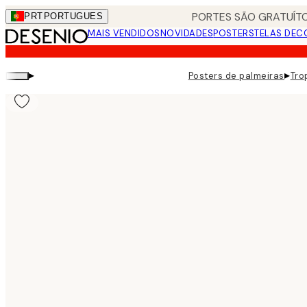
Skip
PORTES SÃO GRATUÍTO
PRT
PORTUGUES
to
MAIS VENDIDOS
NOVIDADES
POSTERS
TELAS DEC
main
content.
▸
▸
Posters de palmeiras
Tro