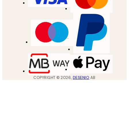
COPYRIGHT ©
2026
,
DESENIO
AB