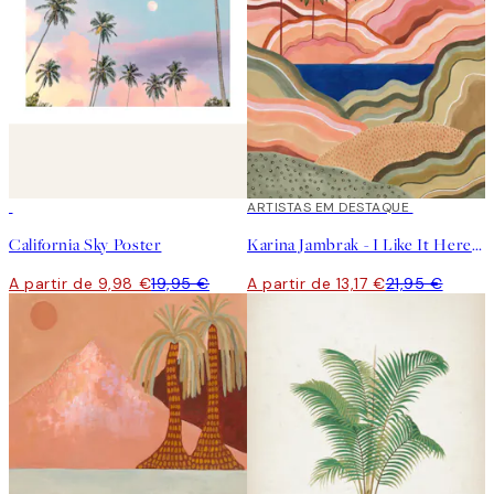
50%*
40%*
ARTISTAS EM DESTAQUE
California Sky Poster
Karina Jambrak - I Like It Here Poster
A partir de 9,98 €
19,95 €
A partir de 13,17 €
21,95 €