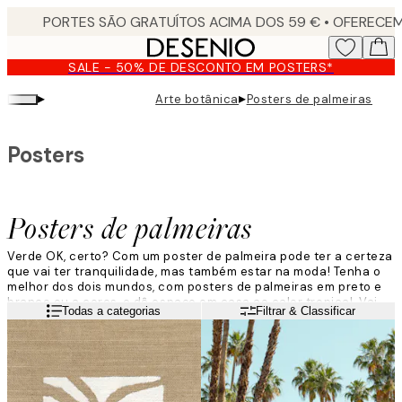
Skip
to
main
SALE - 50% DE DESCONTO EM POSTERS*
content.
▸
▸
Arte botânica
Posters de palmeiras
Posters
Posters de palmeiras
Verde OK, certo? Com um poster de palmeira pode ter a certeza
que vai ter tranquilidade, mas também estar na moda! Tenha o
melhor dos dois mundos, com posters de palmeiras em preto e
branco ou a cores, e dê espaço em casa ao calor tropical. Vai
Leia mais
Todas a categorias
Filtrar & Classificar
encontrar posters de palmeiras em fotografias e ilustrações!