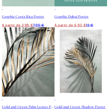
50%*
50%*
Graphic Costa Rica Poster
Graphic Dubai Poster
A partir de 3,98 €
7,95 €
A partir de 6,50 €
13 €
50%*
50%*
Gold and Green Palm Leaves Poster
Gold and Green Shadow Poster