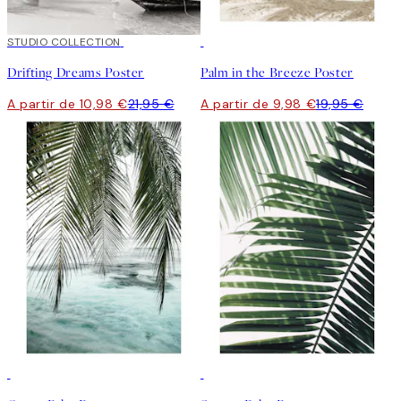
50%*
STUDIO COLLECTION
50%*
Drifting Dreams Poster
Palm in the Breeze Poster
A partir de 10,98 €
21,95 €
A partir de 9,98 €
19,95 €
50%*
50%*