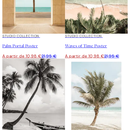
50%*
STUDIO COLLECTION
50%*
STUDIO COLLECTION
Palm Portal Poster
Waves of Time Poster
A partir de 10,98 €
21,95 €
A partir de 10,98 €
21,95 €