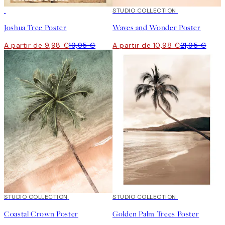
50%*
50%*
STUDIO COLLECTION
Joshua Tree Poster
Waves and Wonder Poster
A partir de 9,98 €
19,95 €
A partir de 10,98 €
21,95 €
50%*
STUDIO COLLECTION
50%*
STUDIO COLLECTION
Coastal Crown Poster
Golden Palm Trees Poster