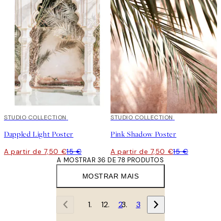
50%*
STUDIO COLLECTION
50%*
STUDIO COLLECTION
Dappled Light Poster
Pink Shadow Poster
A partir de 7,50 €
15 €
A partir de 7,50 €
15 €
A MOSTRAR 36 DE 78 PRODUTOS
MOSTRAR MAIS
1
2
3