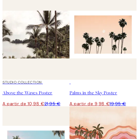
50%*
STUDIO COLLECTION
50%*
Above the Waves Poster
Palms in the Sky Poster
A partir de 10,98 €
21,95 €
A partir de 9,98 €
19,95 €