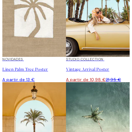
NOVIDADES
50%*
STUDIO COLLECTION
Linen Palm Tree Poster
Vintage Arrival Poster
A partir de 13 €
A partir de 10,98 €
21,95 €