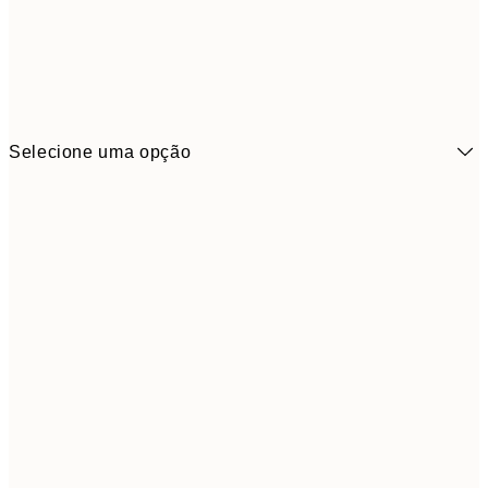
Selecione uma opção
21x30 cm
1