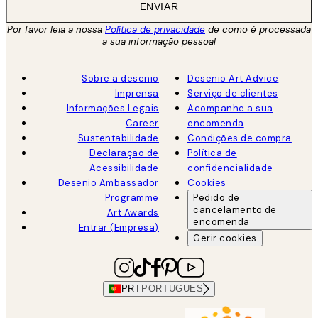
ENVIAR
Por favor leia a nossa
Política de privacidade
de como é processada
a sua informação pessoal
Sobre a desenio
Desenio Art Advice
Imprensa
Serviço de clientes
Informações Legais
Acompanhe a sua
Career
encomenda
Sustentabilidade
Condições de compra
Declaração de
Política de
Acessibilidade
confidencialidade
Desenio Ambassador
Cookies
Programme
Pedido de
cancelamento de
Art Awards
encomenda
Entrar (Empresa)
Gerir cookies
PRT
PORTUGUES