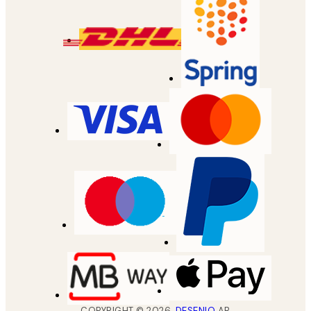
COPYRIGHT ©
2026
,
DESENIO
AB