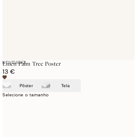
images
NOVIDADES
Linen Palm Tree Poster
13 €
Pôster
Tela
Selecione o tamanho