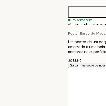
50x70 cm
70x100 cm
Em armazém
Envio gratuit o acim
100x150 cm
Poster Barco de Made
Um poster de um pequ
amarrado a uma boia 
sombras na superfície
20383-5
Saiba mais sobre os noss