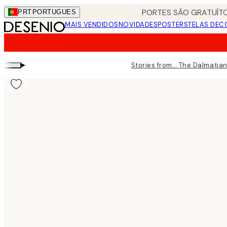
Skip
PORTES SÃO GRATUÍTO
PRT
PORTUGUES
to
MAIS VENDIDOS
NOVIDADES
POSTERS
TELAS DEC
main
content.
▸
Stories from… The Dalmatia