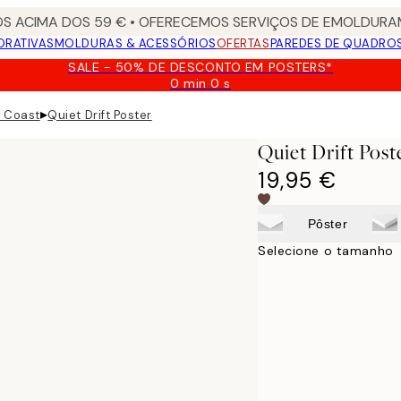
S ACIMA DOS 59 € • OFERECEMOS SERVIÇOS DE EMOLDURAM
ORATIVAS
MOLDURAS & ACESSÓRIOS
OFERTAS
PAREDES DE QUADRO
SALE - 50% DE DESCONTO EM POSTERS*
0 min
0 s
Válido
até:
▸
n Coast
Quiet Drift Poster
2026-
08-
Quiet Drift Post
09
19,95 €
Pôster
Selecione o tamanho