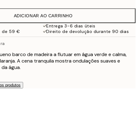
32,45 €
ADICIONAR AO CARRINHO
49 €
Entrega 3-6 dias úteis
a de 59 €
Direito de devolução durante 90 dias
119 €
ira
eno barco de madeira a flutuar em água verde e calma,
laranja. A cena tranquila mostra ondulações suaves e
 da água.
os produtos