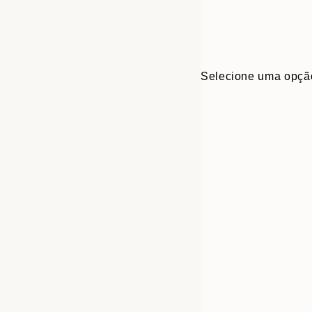
Selecione uma opçã
Frame
30x40 cm
options