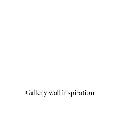
50%*
Citrus Cruise Poster
A partir de 6,50 €
13 €
Gallery wall inspiration