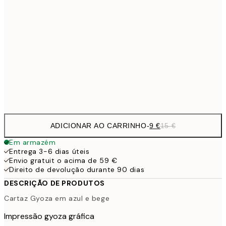
13,1
30x40 cm
21,
22,8
50x70 cm
Frame
options
ADICIONAR AO CARRINHO
-
9 €
15 €
Em armazém
Entrega 3-6 dias úteis
Envio gratuit o acima de 59 €
Direito de devolução durante 90 dias
DESCRIÇÃO DE PRODUTOS
Cartaz Gyoza em azul e bege
Impressão gyoza gráfica