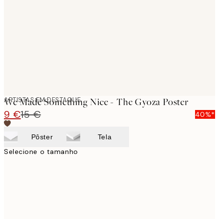
images
ARTISTAS EM DESTAQUE
We Made Something Nice - The Gyoza Poster
9 €
15 €
40%*
Pôster
Tela
Selecione o tamanho