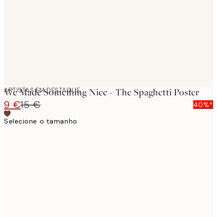
ARTISTAS EM DESTAQUE
We Made Something Nice - The Spaghetti Poster
9 €
15 €
40%*
Selecione o tamanho