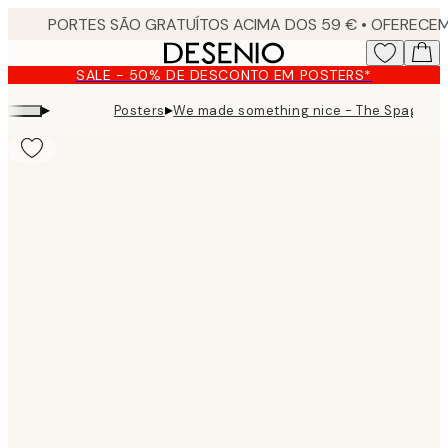
Skip
to
main
SALE - 50% DE DESCONTO EM POSTERS*
content.
▸
▸
Posters
We made something nice - The Spaghetti
Product
images