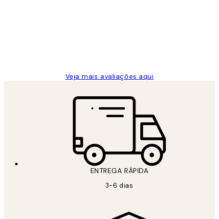
de
...
clientes
2 jun.
guilhermina g
Veja mais avaliações aqui
ENTREGA RÁPIDA
3-6 dias