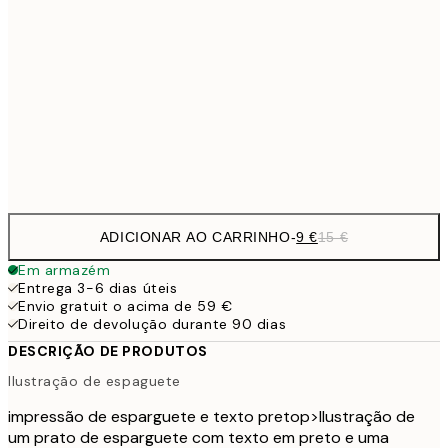
18,2
40x50 cm
30,
22,8
50x70 cm
Frame
options
ADICIONAR AO CARRINHO
-
9 €
15 €
Em armazém
Entrega 3-6 dias úteis
Envio gratuit o acima de 59 €
Direito de devolução durante 90 dias
DESCRIÇÃO DE PRODUTOS
Ilustração de espaguete
impressão de esparguete e texto preto
p>Ilustração de
um prato de esparguete com texto em preto e uma