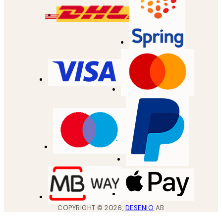
COPYRIGHT ©
2026
,
DESENIO
AB