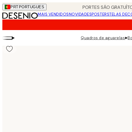
Skip
PORTES SÃO GRATUÍTO
PRT
PORTUGUES
to
MAIS VENDIDOS
NOVIDADES
POSTERS
TELAS DEC
main
content.
▸
▸
Quadros de aguarelas
Bo