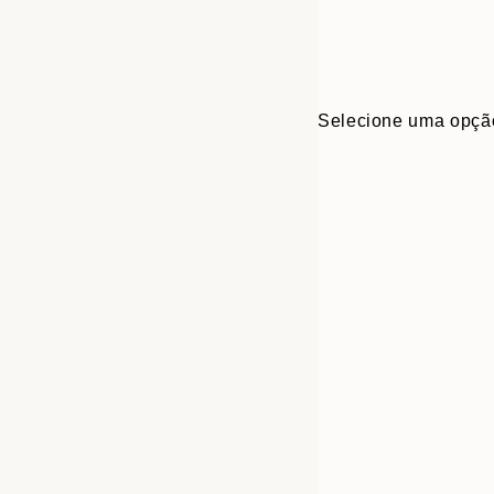
Selecione uma opçã
Frame
21x30 cm
options