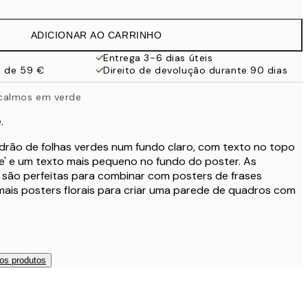
9,98 €
19,95 €
ADICIONAR AO CARRINHO
13,73 €
27,45 €
Entrega 3-6 dias úteis
a de 59 €
Direito de devolução durante 90 dias
16,23 €
32,45 €
calmos em verde
24,50 €
49 €
.
drão de folhas verdes num fundo claro, com texto no topo
de' e um texto mais pequeno no fundo do poster. As
s são perfeitas para combinar com posters de frases
mais posters florais para criar uma parede de quadros com
os produtos