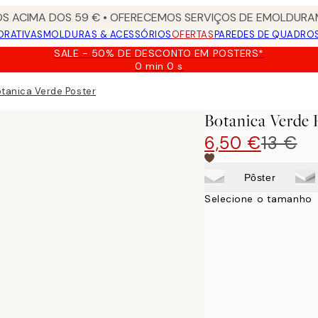
S ACIMA DOS 59 € • OFERECEMOS SERVIÇOS DE EMOLDURAM
ORATIVAS
MOLDURAS & ACESSÓRIOS
OFERTAS
PAREDES DE QUADRO
SALE - 50% DE DESCONTO EM POSTERS*
0 min
0 s
Válido
até:
tanica Verde Poster
2026-
08-
Botanica Verde 
09
6,50 €
13 €
Pôster
Selecione o tamanho