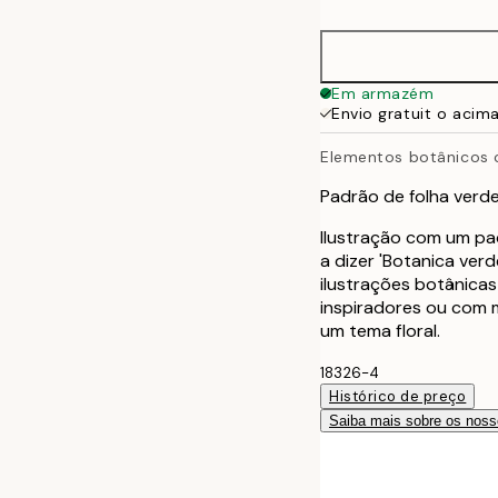
30x40 cm
40x50 cm
Em armazém
Envio gratuit o acim
50x70 cm
Elementos botânicos 
70x100 cm
Padrão de folha verde
Ilustração com um pa
a dizer 'Botanica ver
ilustrações botânica
inspiradores ou com 
um tema floral.
18326-4
Histórico de preço
Saiba mais sobre os noss